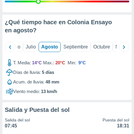
ados con el
 seleccionar
o.
calización
¿Qué tiempo hace en Colonia Ensayo
precisa e
en
agosto
?
ión mediante
, publicidad
yo
Junio
Julio
Agosto
Septiembre
Octubre
Noviemb
dos,
 publicidad
T. Media:
14°C
Max.:
20°C
Min:
9°C
,
Días de lluvia:
5
días
ón de
 desarrollo
Acum. de lluvia:
48 mm
s.
Viento medio:
13 km/h
tros 1199
ios
Salida y Puesta del sol
Salida del sol
Puesta del sol
07:45
18:31