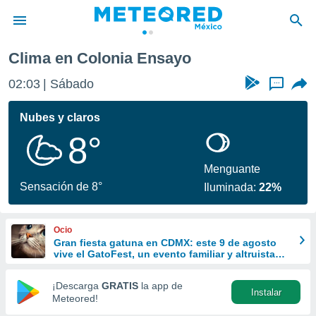
Clima en Colonia Ensayo
privacidad
02:03
Sábado
...
o de
mx
mx) ha sido
Nubes y claros
or
8°
es para
ue la
 que se
Menguante
e calidad.
Sensación de 8°
Iluminada:
22%
eder a este
ediante las
opciones:
Ocio
Gran fiesta gatuna en CDMX: este 9 de agosto
ookies y
vive el GatoFest, un evento familiar y altruista
e forma
para ayudar
¡Descarga
GRATIS
la app de
Instalar
d digital
Meteored!
ada, basada