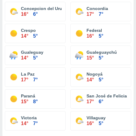
Concepcion del Uruguay
Concordia
16°
6°
17°
7°
Crespo
Federal
14°
5°
16°
5°
Gualeguay
Gualeguaychú
14°
5°
15°
5°
La Paz
Nogoyá
17°
7°
14°
5°
Paraná
San José de Feliciano
15°
8°
17°
6°
Victoria
Villaguay
14°
7°
16°
5°