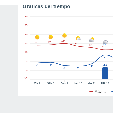
Gráficas del tiempo
30
25
20
15°
14°
14°
15
13°
13°
11°
10
9°
5
2.9
5°
4°
4°
3°
3°
0
°C
Vie
7
Sáb
8
Dom
9
Lun
10
Mar
11
Mié
12
Máxima