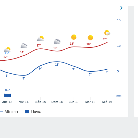
15
20°
18°
18°
17°
10
16°
14°
12°
11°
9°
9°
5
8°
7°
6°
5°
0.7
mm
Jue
13
Vie
14
Sáb
15
Dom
16
Lun
17
Mar
18
Mié
19
Mínima
Lluvia