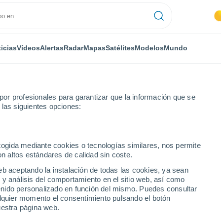
icias
Vídeos
Alertas
Radar
Mapas
Satélites
Modelos
Mundo
or profesionales para garantizar que la información que se
 las siguientes opciones:
á
ecogida mediante cookies o tecnologías similares, nos permite
on altos estándares de calidad sin coste.
eb aceptando la instalación de todas las cookies, ya sean
 y análisis del comportamiento en el sitio web, así como
...
ntenido personalizado en función del mismo. Puedes consultar
alquier momento el consentimiento pulsando el botón
Por hora
uestra página web.
Cielos despejados en las
próximas horas