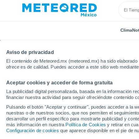
Clima
Not
Aviso de privacidad
El contenido de Meteored.mx (meteored.mx) ha sido elaborado p
ofrece es de calidad. Puedes acceder a este sitio web mediante
Aceptar cookies y acceder de forma gratuita
Inicio
Argentina
Provincia de Entre Ríos
Nogoy
La publicidad digital personalizada, basada en la información r
financiar nuestra actividad para seguir ofreciéndote contenido c
Clima en Nogoyá
Pulsando el botón "Aceptar y continuar", puedes acceder a la w
nuestras o de nuestros socios, que nos permiten el seguimiento
16:53
Viernes
desarrollar un perfil específico para mostrarte publicidad y co
más información en nuestra
Política de Cookies
y retirar en cu
Configuración de cookies
que aparece disponible en el pie de n
Soleado