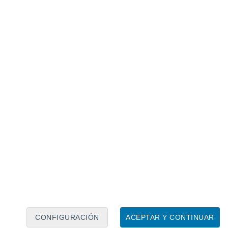
Calendario lunar
Lun
Mar
Mié
Jue
Vie
Sáb
Dom
7
8
9
10
11
12
13
14
15
16
17
18
19
20
CONFIGURACIÓN
ACEPTAR Y CONTINUAR