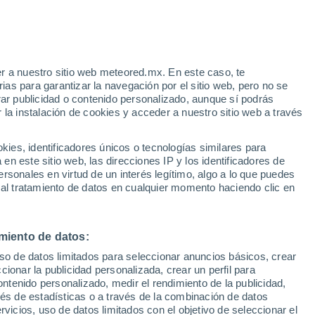
r a nuestro sitio web meteored.mx. En este caso, te
/h
as para garantizar la navegación por el sitio web, pero no se
rar publicidad o contenido personalizado, aunque sí podrás
 la instalación de cookies y acceder a nuestro sitio web a través
a
es, identificadores únicos o tecnologías similares para
n este sitio web, las direcciones IP y los identificadores de
rsonales en virtud de un interés legítimo, algo a lo que puedes
eratura
Radar de lluvia
Satélites
Modelos
 al tratamiento de datos en cualquier momento haciendo clic en
miento de datos:
Lunes
Martes
Miércoles
Jueves
uso de datos limitados para seleccionar anuncios básicos, crear
10 Ago
11 Ago
12 Ago
13 Ago
ccionar la publicidad personalizada, crear un perfil para
ontenido personalizado, medir el rendimiento de la publicidad,
vés de estadísticas o a través de la combinación de datos
rvicios, uso de datos limitados con el objetivo de seleccionar el
90%
80%