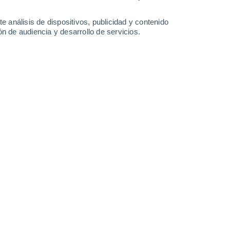
2.9 mm
0.7 mm
13°
/
3°
13°
/
4°
11°
/
9°
12°
/
6°
e análisis de dispositivos, publicidad y contenido
n de audiencia y desarrollo de servicios.
-
32
km/h
21
-
37
km/h
17
-
33
km/h
19
-
36
km/h
Norte
0 Bajo
°
12
-
22 km/h
FPS:
no
Norte
0 Bajo
°
7
-
21 km/h
FPS:
no
do
Norte
0 Bajo
8
-
12 km/h
FPS:
no
do
Norte
0 Bajo
10
-
16 km/h
FPS:
no