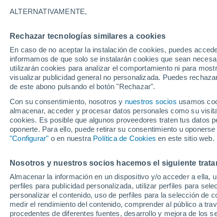
13°
ALTERNATIVAMENTE,
Rechazar tecnologías similares a cookies
Norte
En caso de no aceptar la instalación de cookies, puedes accede
Sensación de 13°
12
-
22 km
informamos de que solo se instalarán cookies que sean necesari
utilizarán cookies para analizar el comportamiento ni para most
visualizar publicidad general no personalizada. Puedes rechazar
de este abono pulsando el botón "Rechazar".
Actualidad
Poder felino: formas en que un gato mejora l
Con su consentimiento, nosotros y
nuestros socios
usamos cooki
salud mental y llena de paz tu vida
almacenar, acceder y procesar datos personales como su visita e
cookies. Es posible que algunos proveedores traten tus datos pe
Clima 1 - 7 días
Por hora
Actualidad
Mapa de temp
oponerte. Para ello, puede retirar su consentimiento u oponerse
"Configurar"
o en nuestra
Política de Cookies
en este sitio web.
Nosotros y nuestros socios hacemos el siguiente trata
Mañana
Domingo
Hoy
Almacenar la información en un dispositivo y/o acceder a ella, 
8 Ago
9 Ago
7 Ago
perfiles para publicidad personalizada, utilizar perfiles para sele
personalizar el contenido, uso de perfiles para la selección de c
medir el rendimiento del contenido, comprender al público a tra
procedentes de diferentes fuentes, desarrollo y mejora de los se