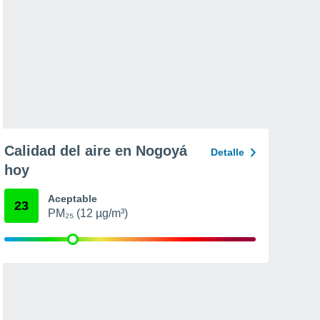
Calidad del aire en Nogoyá
Detalle
hoy
Aceptable
23
PM₂₅ (12 µg/m³)