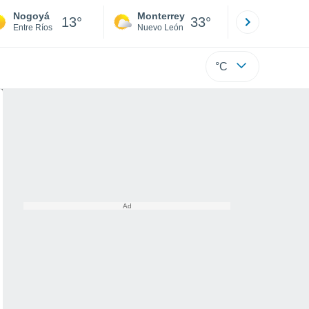
Nogoyá
Monterrey
Mexicali
13°
33°
Entre Ríos
Nuevo León
Baja C
°C