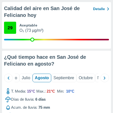
ados con el
 seleccionar
Calidad del aire en San José de
Detalle
o.
Feliciano hoy
calización
precisa e
Aceptable
29
ión mediante
O₃ (73 µg/m³)
, publicidad
dos,
 publicidad
,
¿Qué tiempo hace en San José de
ón de
Feliciano en
agosto
?
 desarrollo
s.
yo
Junio
Julio
Agosto
Septiembre
Octubre
Noviemb
tros 1199
ios
T. Media:
15°C
Max.:
21°C
Min:
10°C
Días de lluvia:
6
días
Acum. de lluvia:
75 mm