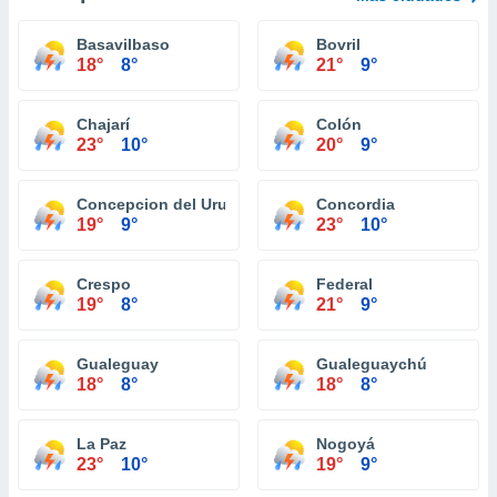
Basavilbaso
Bovril
18°
8°
21°
9°
Chajarí
Colón
23°
10°
20°
9°
Concepcion del Uruguay
Concordia
19°
9°
23°
10°
Crespo
Federal
19°
8°
21°
9°
Gualeguay
Gualeguaychú
18°
8°
18°
8°
La Paz
Nogoyá
23°
10°
19°
9°