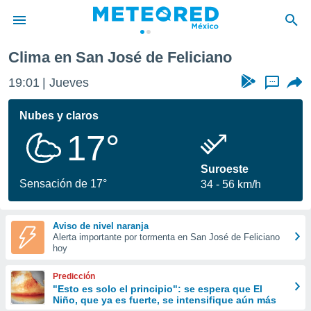
iano
Clima en San José de Feliciano
privacidad
19:01
Jueves
...
o de
mx
mx) ha sido
Nubes y claros
or
17°
es para
ue la
 que se
Suroeste
e calidad.
Sensación de 17°
34
56 km/h
eder a este
ediante las
opciones:
Aviso de nivel naranja
Alerta importante por tormenta en San José de Feliciano
ookies y
hoy
e forma
Predicción
d digital
"Esto es solo el principio": se espera que El
Niño, que ya es fuerte, se intensifique aún más
ada, basada