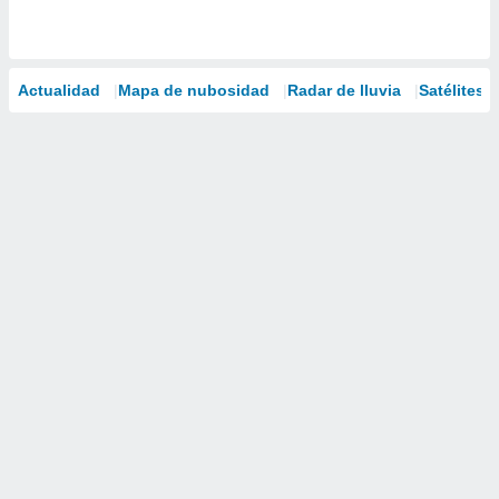
Actualidad
Mapa de nubosidad
Radar de lluvia
Satélites