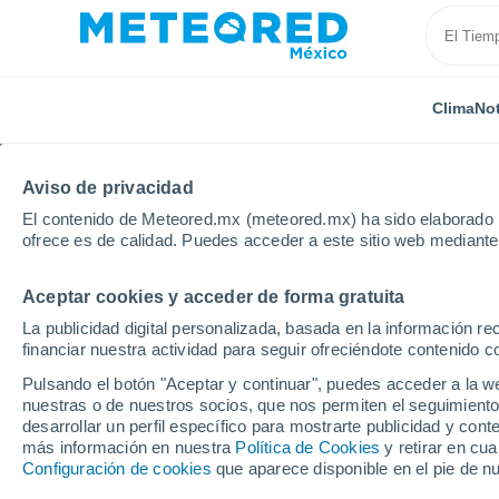
Clima
Not
Aviso de privacidad
El contenido de Meteored.mx (meteored.mx) ha sido elaborado p
ofrece es de calidad. Puedes acceder a este sitio web mediante
Aceptar cookies y acceder de forma gratuita
Inicio
Francia
Auvernia-Ródano-Alpes
Allier
La publicidad digital personalizada, basada en la información r
financiar nuestra actividad para seguir ofreciéndote contenido c
Clima en Commentry
Pulsando el botón "Aceptar y continuar", puedes acceder a la w
nuestras o de nuestros socios, que nos permiten el seguimiento
22:10
Jueves
desarrollar un perfil específico para mostrarte publicidad y co
más información en nuestra
Política de Cookies
y retirar en cu
Configuración de cookies
que aparece disponible en el pie de n
Cielo despejado