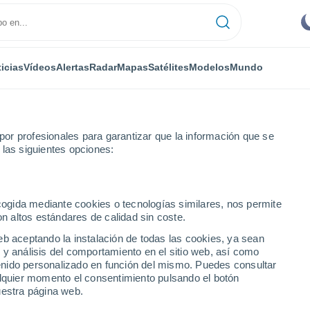
icias
Vídeos
Alertas
Radar
Mapas
Satélites
Modelos
Mundo
or profesionales para garantizar que la información que se
 las siguientes opciones:
Commentry
ecogida mediante cookies o tecnologías similares, nos permite
on altos estándares de calidad sin coste.
eb aceptando la instalación de todas las cookies, ya sean
 y análisis del comportamiento en el sitio web, así como
...
ntenido personalizado en función del mismo. Puedes consultar
alquier momento el consentimiento pulsando el botón
Por hora
uestra página web.
Cielos despejados en las
próximas horas