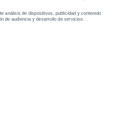
4.3 mm
32°
/
18°
32°
/
18°
34°
/
19°
37°
/
21°
e análisis de dispositivos, publicidad y contenido
n de audiencia y desarrollo de servicios.
-
45
km/h
11
-
27
km/h
14
-
33
km/h
12
-
26
km/h
sto
Noroeste
4 Medio
15
-
33 km/h
FPS:
6-10
Noroeste
2 Bajo
15
-
33 km/h
FPS:
no
Norte
1 Bajo
14
-
33 km/h
FPS:
no
Norte
0 Bajo
13
-
29 km/h
FPS:
no