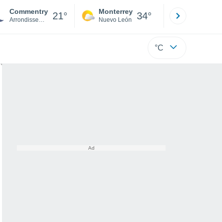
Commentry
Monterrey
Mexicali
21°
34°
Arrondissement of Montluçon
Nuevo León
Baja C
°C