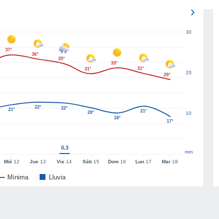
30
37°
36°
35°
33°
31°
31°
20
29°
22°
22°
21°
21°
20°
10
18°
17°
0.3
mm
Mié
12
Jue
13
Vie
14
Sáb
15
Dom
16
Lun
17
Mar
18
Mínima
Lluvia