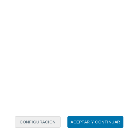
Calendario lunar
Lun
Mar
Mié
Jue
Vie
Sáb
Dom
6
7
8
9
10
11
12
13
14
15
16
17
18
19
CONFIGURACIÓN
ACEPTAR Y CONTINUAR