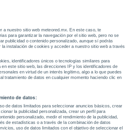
e
r a nuestro sitio web meteored.mx. En este caso, te
:
46%
as para garantizar la navegación por el sitio web, pero no se
rar publicidad o contenido personalizado, aunque sí podrás
 la instalación de cookies y acceder a nuestro sitio web a través
as a
es, identificadores únicos o tecnologías similares para
n este sitio web, las direcciones IP y los identificadores de
rsonales en virtud de un interés legítimo, algo a lo que puedes
eratura
Radar de lluvia
Satélites
Modelos
 al tratamiento de datos en cualquier momento haciendo clic en
miento de datos:
omingo
Lunes
Martes
Miércoles
uso de datos limitados para seleccionar anuncios básicos, crear
9 Ago
10 Ago
11 Ago
12 Ago
ccionar la publicidad personalizada, crear un perfil para
ontenido personalizado, medir el rendimiento de la publicidad,
vés de estadísticas o a través de la combinación de datos
rvicios, uso de datos limitados con el objetivo de seleccionar el
80%