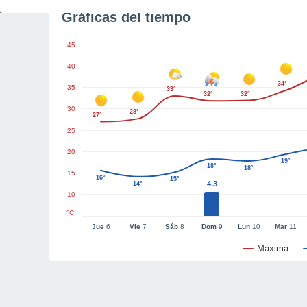
Gráficas del tiempo
45
40
34°
35
33°
32°
32°
30
28°
27°
25
20
19°
18°
18°
15
16°
15°
4.3
14°
10
°C
Jue
6
Vie
7
Sáb
8
Dom
9
Lun
10
Mar
11
Máxima