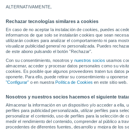
17°
ALTERNATIVAMENTE,
Rechazar tecnologías similares a cookies
Menguant
En caso de no aceptar la instalación de cookies, puedes accede
Iluminada
Sensación de 17°
informamos de que solo se instalarán cookies que sean necesari
utilizarán cookies para analizar el comportamiento ni para most
visualizar publicidad general no personalizada. Puedes rechazar
de este abono pulsando el botón "Rechazar".
Clima 1 - 7 días
Por hora
Actualidad
Mapa de temp
Con su consentimiento, nosotros y
nuestros socios
usamos cooki
almacenar, acceder y procesar datos personales como su visita e
cookies. Es posible que algunos proveedores traten tus datos pe
oponerte. Para ello, puede retirar su consentimiento u oponerse
Mañana
Domingo
Hoy
"Configurar"
o en nuestra
Política de Cookies
en este sitio web.
8 Ago
9 Ago
7 Ago
Nosotros y nuestros socios hacemos el siguiente trata
Almacenar la información en un dispositivo y/o acceder a ella, 
70%
perfiles para publicidad personalizada, utilizar perfiles para sele
2.7 mm
personalizar el contenido, uso de perfiles para la selección de c
35°
/
15°
33°
/
22°
30°
/
16°
medir el rendimiento del contenido, comprender al público a tra
procedentes de diferentes fuentes, desarrollo y mejora de los se