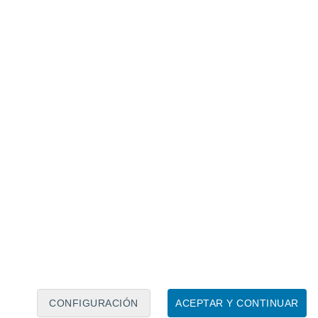
Calendario lunar
Lun
Mar
Mié
Jue
Vie
Sáb
Dom
7
8
9
10
11
12
13
14
15
16
17
18
19
20
CONFIGURACIÓN
ACEPTAR Y CONTINUAR