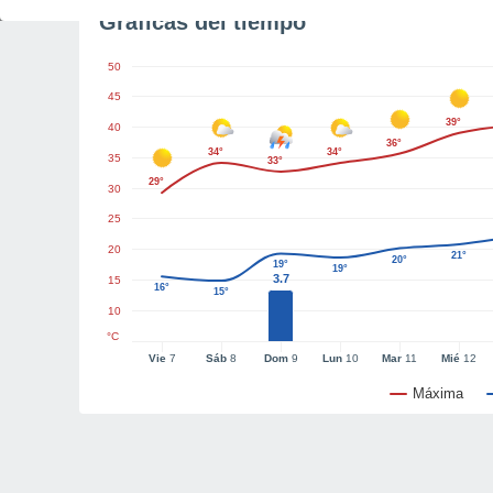
Gráficas del tiempo
50
45
39°
40
36°
34°
34°
35
33°
29°
30
25
20
21°
20°
19°
19°
3.7
15
16°
15°
10
°C
Vie
7
Sáb
8
Dom
9
Lun
10
Mar
11
Mié
12
Máxima