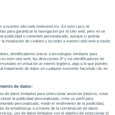
e
r a nuestro sitio web meteored.mx. En este caso, te
:
35%
as para garantizar la navegación por el sitio web, pero no se
rar publicidad o contenido personalizado, aunque sí podrás
 la instalación de cookies y acceder a nuestro sitio web a través
eratura
Radar de lluvia
Satélites
Modelos
es, identificadores únicos o tecnologías similares para
n este sitio web, las direcciones IP y los identificadores de
rsonales en virtud de un interés legítimo, algo a lo que puedes
 al tratamiento de datos en cualquier momento haciendo clic en
Lunes
Martes
Miércoles
Jueves
10 Ago
11 Ago
12 Ago
13 Ago
miento de datos:
uso de datos limitados para seleccionar anuncios básicos, crear
ccionar la publicidad personalizada, crear un perfil para
ontenido personalizado, medir el rendimiento de la publicidad,
34°
/
19°
36°
/
20°
39°
/
21°
40°
/
22°
vés de estadísticas o a través de la combinación de datos
rvicios, uso de datos limitados con el objetivo de seleccionar el