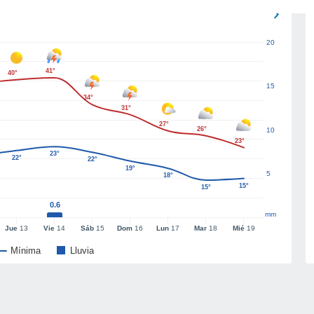
20
41°
40°
15
34°
31°
27°
26°
10
23°
23°
22°
22°
19°
5
18°
15°
15°
0.6
mm
Jue
13
Vie
14
Sáb
15
Dom
16
Lun
17
Mar
18
Mié
19
Mínima
Lluvia