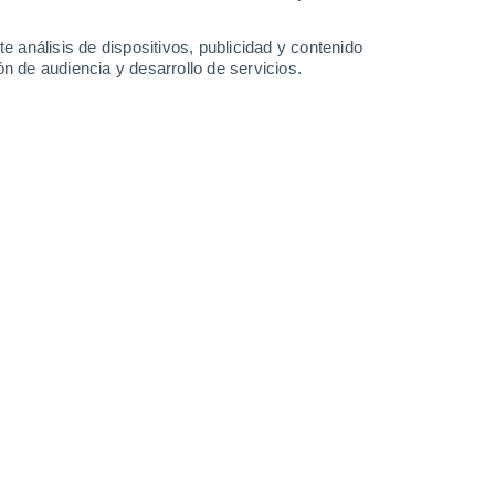
-
29
km/h
13
-
33
km/h
13
-
36
km/h
9
-
25
km/h
e análisis de dispositivos, publicidad y contenido
n de audiencia y desarrollo de servicios.
to
Norte
0 Bajo
6
-
12 km/h
FPS:
no
Norte
0 Bajo
5
-
11 km/h
FPS:
no
Norte
0 Bajo
6
-
14 km/h
FPS:
no
Noreste
1 Bajo
7
-
18 km/h
FPS:
no
Noreste
4 Medio
9
-
24 km/h
FPS:
6-10