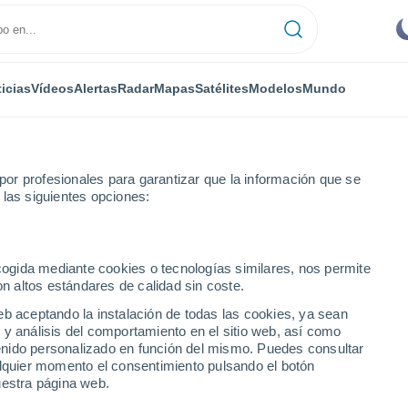
icias
Vídeos
Alertas
Radar
Mapas
Satélites
Modelos
Mundo
or profesionales para garantizar que la información que se
 las siguientes opciones:
Montluçon
ecogida mediante cookies o tecnologías similares, nos permite
on altos estándares de calidad sin coste.
eb aceptando la instalación de todas las cookies, ya sean
 y análisis del comportamiento en el sitio web, así como
...
ntenido personalizado en función del mismo. Puedes consultar
alquier momento el consentimiento pulsando el botón
Por hora
uestra página web.
Cielos despejados en las
próximas horas