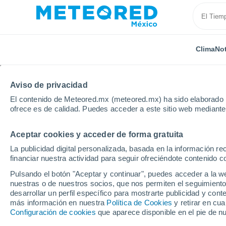
Clima
Not
Aviso de privacidad
El contenido de Meteored.mx (meteored.mx) ha sido elaborado p
ofrece es de calidad. Puedes acceder a este sitio web mediante
Aceptar cookies y acceder de forma gratuita
Inicio
Francia
Auvernia-Ródano-Alpes
Allier
La publicidad digital personalizada, basada en la información r
financiar nuestra actividad para seguir ofreciéndote contenido c
Clima en Montluçon
Pulsando el botón "Aceptar y continuar", puedes acceder a la w
nuestras o de nuestros socios, que nos permiten el seguimiento
05:54
Viernes
desarrollar un perfil específico para mostrarte publicidad y co
más información en nuestra
Política de Cookies
y retirar en cu
Configuración de cookies
que aparece disponible en el pie de n
Cielo despejado