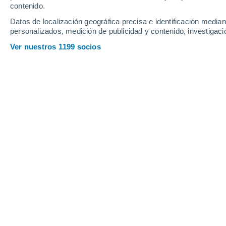
contenido.
10
-
26
km/h
17
-
41
km/h
11
14
-
32
km/h
Datos de localización geográfica precisa e identificación mediant
personalizados, medición de publicidad y contenido, investigació
Tiempo en Montluçon hoy
, 7 de agos
Ver nuestros 1199 socios
Cielo despejado
17°
06:00
Sensación T.
17°
Soleado
16°
07:00
Sensación T.
16°
Soleado
18°
08:00
Sensación T.
18°
Soleado
19°
09:00
Sensación T.
19°
Soleado
24°
11:00
Sensación T.
25°