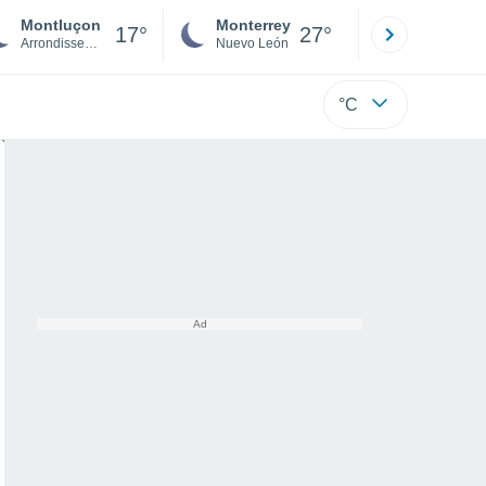
Montluçon
Monterrey
Mexicali
17°
27°
Arrondissement of Montluçon
Nuevo León
Baja C
°C