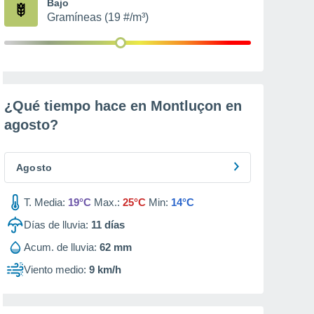
Bajo
Gramíneas (19 #/m³)
¿Qué tiempo hace en Montluçon en
agosto
?
Agosto
T. Media:
19°C
Max.:
25°C
Min:
14°C
Días de lluvia:
11
días
Acum. de lluvia:
62 mm
Viento medio:
9 km/h