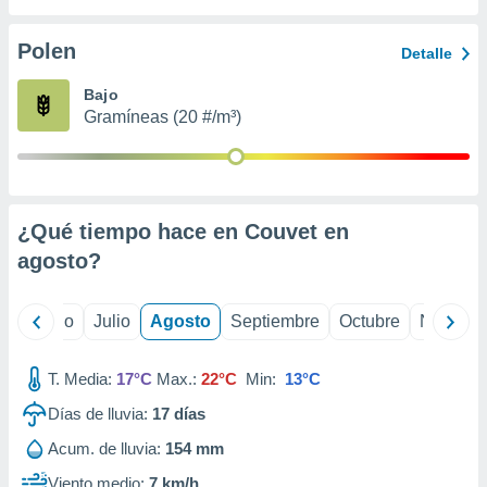
ados con el
 seleccionar
o.
Polen
Detalle
calización
Bajo
precisa e
Gramíneas (20 #/m³)
ión mediante
, publicidad
dos,
 publicidad
¿Qué tiempo hace en Couvet en
,
agosto
?
ón de
 desarrollo
s.
yo
Junio
Julio
Agosto
Septiembre
Octubre
Noviemb
tros 1199
ios
T. Media:
17°C
Max.:
22°C
Min:
13°C
Días de lluvia:
17
días
Acum. de lluvia:
154 mm
Viento medio:
7 km/h