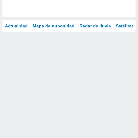
Actualidad
Mapa de nubosidad
Radar de lluvia
Satélites