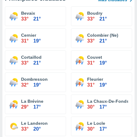
Bevaix
Boudry
33°
21°
33°
21°
Cernier
Colombier (Ne)
31°
19°
33°
21°
Cortaillod
Couvet
33°
21°
31°
19°
Dombresson
Fleurier
32°
19°
31°
19°
La Brévine
La Chaux-De-Fonds
29°
17°
30°
17°
Le Landeron
Le Locle
33°
20°
30°
17°