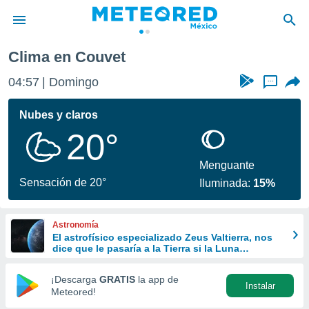
Clima en Couvet
privacidad
04:57
Domingo
...
o de
mx
mx) ha sido
Nubes y claros
or
20°
es para
ue la
 que se
Menguante
e calidad.
Sensación de 20°
Iluminada:
15%
eder a este
ediante las
opciones:
Astronomía
El astrofísico especializado Zeus Valtierra, nos
ookies y
dice que le pasaría a la Tierra si la Luna
e forma
desapareciera
¡Descarga
GRATIS
la app de
Instalar
d digital
Meteored!
ada, basada