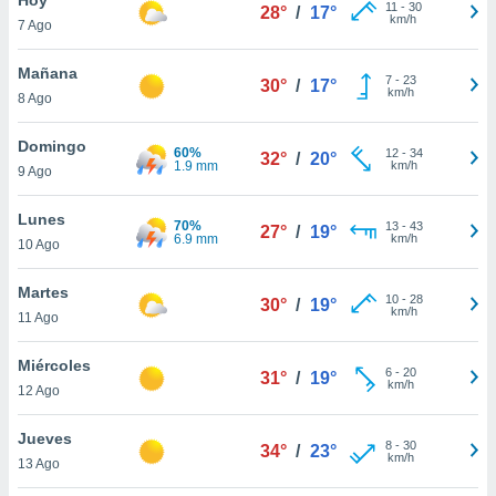
ublicidad y
11
-
30
28°
/
17°
km/h
7 Ago
do en
 mismo.
Mañana
7
-
23
30°
/
17°
sultar más
km/h
8 Ago
 en nuestra
 Cookies
y
Domingo
60%
12
-
34
ualquier
32°
/
20°
1.9 mm
km/h
9 Ago
ento
 botón
Lunes
70%
13
-
43
27°
/
19°
ación de
6.9 mm
km/h
10 Ago
kies
 disponible
Martes
10
-
28
e nuestra
30°
/
19°
km/h
11 Ago
.
Miércoles
IVAMENTE,
6
-
20
31°
/
19°
km/h
12 Ago
as
Jueves
8
-
30
34°
/
23°
 a cookies
km/h
13 Ago
 no aceptar