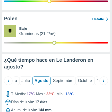
ados con el
 seleccionar
o.
calización
Polen
Detalle
precisa e
ión mediante
Bajo
Gramíneas (21 #/m³)
, publicidad
dos,
 publicidad
,
¿Qué tiempo hace en Le Landeron en
ón de
 desarrollo
agosto
?
s.
tros 1199
yo
Junio
Julio
Agosto
Septiembre
Octubre
Noviemb
ios
T. Media:
17°C
Max.:
22°C
Min:
13°C
Días de lluvia:
17
días
Acum. de lluvia:
144 mm