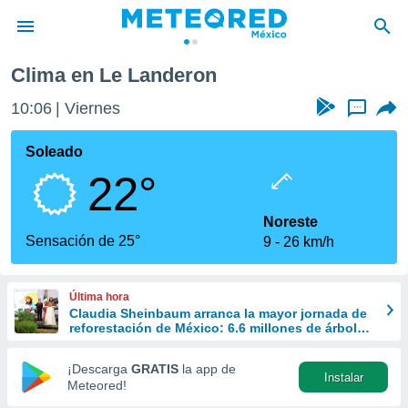
Clima en Le Landeron
privacidad
10:06
Viernes
...
o de
mx
mx) ha sido
Soleado
or
22°
es para
ue la
 que se
Noreste
e calidad.
Sensación de 25°
9
26 km/h
eder a este
ediante las
opciones:
Última hora
Claudia Sheinbaum arranca la mayor jornada de
ookies y
reforestación de México: 6.6 millones de árboles
e forma
este 9 de agosto
¡Descarga
GRATIS
la app de
Instalar
d digital
Meteored!
ada, basada