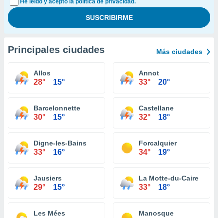
He leído y acepto la política de privacidad.
Principales ciudades
Más ciudades
Allos
Annot
28°
15°
33°
20°
Barcelonnette
Castellane
30°
15°
32°
18°
Digne-les-Bains
Forcalquier
33°
16°
34°
19°
Jausiers
La Motte-du-Caire
29°
15°
33°
18°
Les Mées
Manosque