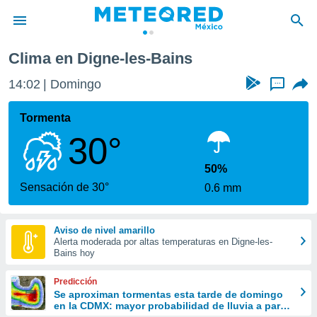
ovenza
Digne-les-Bains
Clima en Digne-les-Bains
privacidad
14:02
Domingo
...
o de
mx
mx) ha sido
Tormenta
or
30°
es para
ue la
 que se
50%
e calidad.
Sensación de 30°
0.6 mm
eder a este
ediante las
opciones:
Aviso de nivel amarillo
Alerta moderada por altas temperaturas en Digne-les-
ookies y
Bains hoy
e forma
Predicción
d digital
Se aproximan tormentas esta tarde de domingo
en la CDMX: mayor probabilidad de lluvia a partir
ada, basada