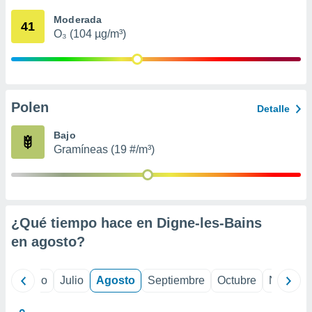
ados con el
 seleccionar
Moderada
41
o.
O₃ (104 µg/m³)
calización
precisa e
ión mediante
, publicidad
Polen
Detalle
dos,
Bajo
 publicidad
Gramíneas (19 #/m³)
,
ón de
 desarrollo
s.
tros 1199
¿Qué tiempo hace en Digne-les-Bains
ios
en
agosto
?
yo
Junio
Julio
Agosto
Septiembre
Octubre
Noviemb