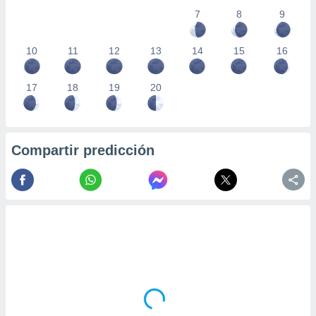
7
8
9
10
11
12
13
14
15
16
17
18
19
20
Compartir predicción