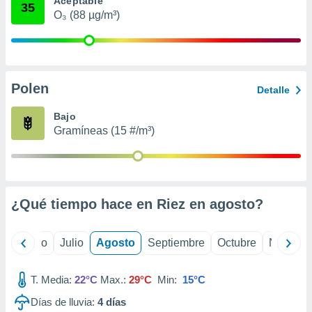
Aceptable
ados con el
35
 seleccionar
O₃ (88 µg/m³)
o.
calización
precisa e
ión mediante
Polen
Detalle
, publicidad
Bajo
dos,
Gramíneas (15 #/m³)
 publicidad
,
ón de
 desarrollo
s.
¿Qué tiempo hace en Riez en
agosto
?
tros 1199
ios
yo
Junio
Julio
Agosto
Septiembre
Octubre
Noviemb
T. Media:
22°C
Max.:
29°C
Min:
15°C
Días de lluvia:
4
días