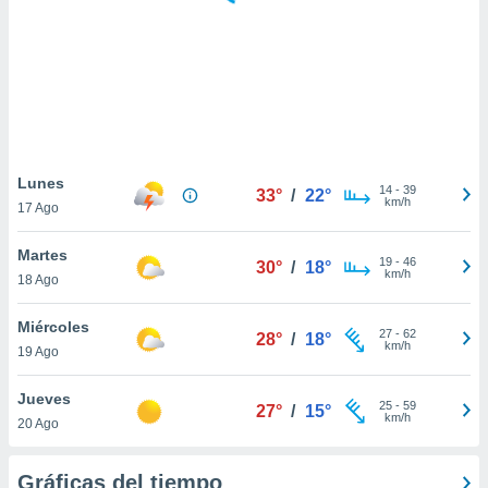
ste abono
 botón
.
nto,
cios
kies,
Lunes
14
-
39
ores únicos
33°
/
22°
km/h
17 Ago
as similares
nar,
Martes
rocesar
19
-
46
30°
/
18°
km/h
onales como
18 Ago
 este sitio
recciones IP
Miércoles
27
-
62
28°
/
18°
ficadores de
km/h
19 Ago
 posible
s
Jueves
 traten tus
25
-
59
27°
/
15°
km/h
nales en
20 Ago
 interés
go a lo que
Gráficas del tiempo
nerte. Para