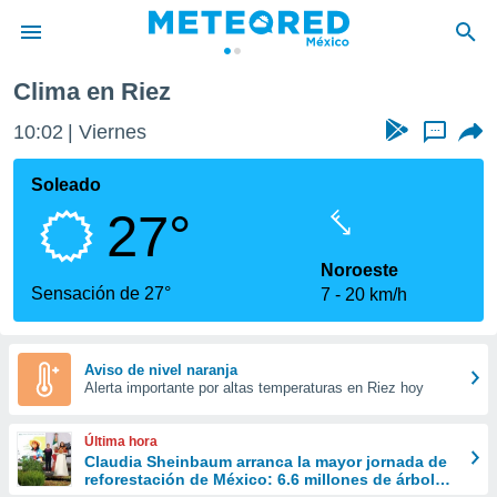
ovenza
Riez
Clima en Riez
privacidad
10:02
Viernes
...
o de
mx
mx) ha sido
Soleado
or
27°
es para
ue la
 que se
Noroeste
e calidad.
Sensación de 27°
7
20 km/h
eder a este
ediante las
opciones:
Aviso de nivel naranja
Alerta importante por altas temperaturas en Riez hoy
ookies y
e forma
Última hora
d digital
Claudia Sheinbaum arranca la mayor jornada de
reforestación de México: 6.6 millones de árboles
ada, basada