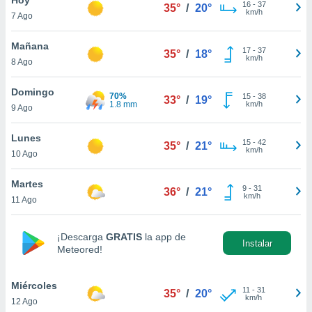
ublicidad y
16
-
37
35°
/
20°
km/h
7 Ago
do en
 mismo.
Mañana
17
-
37
35°
/
18°
sultar más
km/h
8 Ago
 en nuestra
 Cookies
y
Domingo
70%
15
-
38
ualquier
33°
/
19°
1.8 mm
km/h
9 Ago
ento
 botón
Lunes
15
-
42
35°
/
21°
ación de
km/h
10 Ago
kies
 disponible
Martes
9
-
31
e nuestra
36°
/
21°
km/h
11 Ago
.
IVAMENTE,
¡Descarga
GRATIS
la app de
Instalar
Meteored!
as
 a cookies
Miércoles
11
-
31
35°
/
20°
km/h
12 Ago
 no aceptar