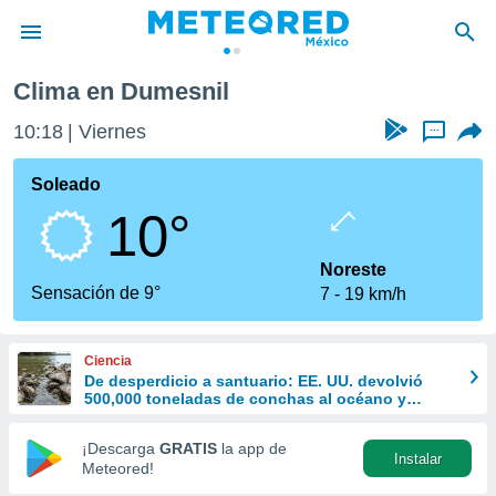
Clima en Dumesnil
privacidad
10:18
Viernes
...
o de
mx
mx) ha sido
Soleado
or
10°
es para
ue la
 que se
Noreste
e calidad.
Sensación de 9°
7
19 km/h
eder a este
ediante las
opciones:
Ciencia
De desperdicio a santuario: EE. UU. devolvió
ookies y
500,000 toneladas de conchas al océano y
e forma
revivió la vida marina
¡Descarga
GRATIS
la app de
Instalar
d digital
Meteored!
ada, basada