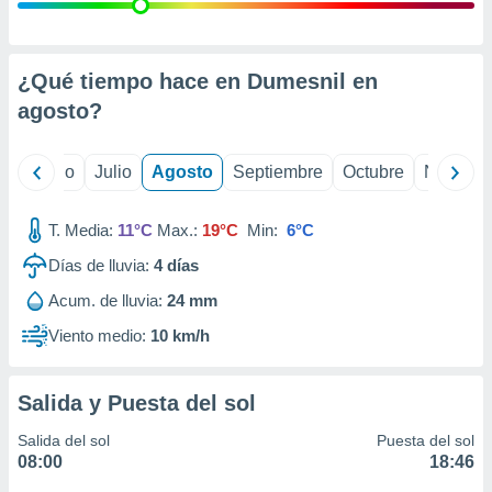
ados con el
 seleccionar
o.
calización
¿Qué tiempo hace en Dumesnil en
precisa e
agosto
?
ión mediante
, publicidad
yo
Junio
Julio
Agosto
Septiembre
Octubre
Noviemb
dos,
 publicidad
T. Media:
11°C
Max.:
19°C
Min:
6°C
,
Días de lluvia:
4
días
ón de
 desarrollo
Acum. de lluvia:
24 mm
s.
Viento medio:
10 km/h
tros 1199
ios
Salida y Puesta del sol
Salida del sol
Puesta del sol
08:00
18:46