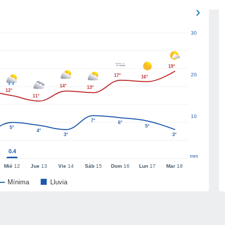
30
19°
20
17°
16°
14°
13°
12°
11°
10
7°
6°
5°
5°
4°
3°
3°
0.4
mm
Mié
12
Jue
13
Vie
14
Sáb
15
Dom
16
Lun
17
Mar
18
Mínima
Lluvia