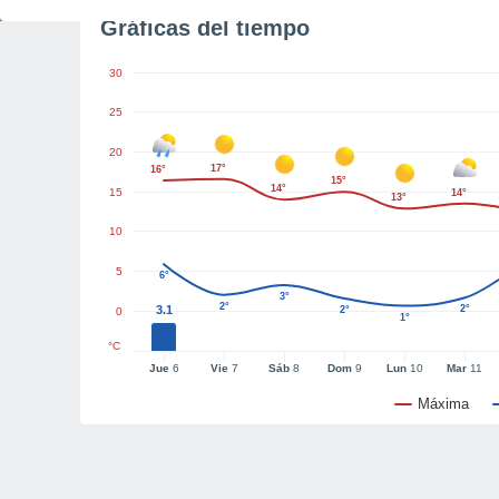
Gráficas del tiempo
30
25
20
17°
16°
15°
14°
15
14°
13°
10
5
6°
3°
2°
3.1
2°
2°
0
1°
°C
Jue
6
Vie
7
Sáb
8
Dom
9
Lun
10
Mar
11
Máxima