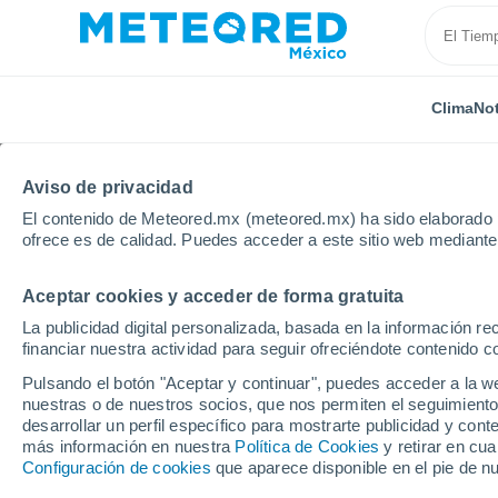
Clima
Not
Aviso de privacidad
El contenido de Meteored.mx (meteored.mx) ha sido elaborado p
ofrece es de calidad. Puedes acceder a este sitio web mediante
Aceptar cookies y acceder de forma gratuita
Inicio
Argentina
Provincia de Córdoba
Río Terc
La publicidad digital personalizada, basada en la información r
financiar nuestra actividad para seguir ofreciéndote contenido c
Clima en Río Tercero
Pulsando el botón "Aceptar y continuar", puedes acceder a la w
nuestras o de nuestros socios, que nos permiten el seguimiento
22:30
Jueves
desarrollar un perfil específico para mostrarte publicidad y co
más información en nuestra
Política de Cookies
y retirar en cu
Configuración de cookies
que aparece disponible en el pie de n
Cielo despejado