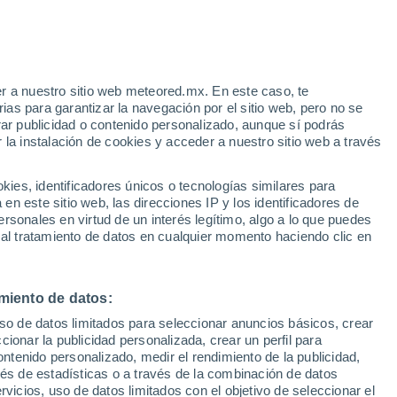
Aviso de nivel amarillo
Alerta moderada por viento en Río
Tercero hoy
e
r a nuestro sitio web meteored.mx. En este caso, te
:
44%
as para garantizar la navegación por el sitio web, pero no se
rar publicidad o contenido personalizado, aunque sí podrás
 la instalación de cookies y acceder a nuestro sitio web a través
ias
es, identificadores únicos o tecnologías similares para
 país
n este sitio web, las direcciones IP y los identificadores de
rsonales en virtud de un interés legítimo, algo a lo que puedes
osidad
Radar de lluvia
Satélites
Modelos
 al tratamiento de datos en cualquier momento haciendo clic en
miento de datos:
omingo
Lunes
Martes
Miércoles
uso de datos limitados para seleccionar anuncios básicos, crear
9 Ago
10 Ago
11 Ago
12 Ago
ccionar la publicidad personalizada, crear un perfil para
ontenido personalizado, medir el rendimiento de la publicidad,
vés de estadísticas o a través de la combinación de datos
rvicios, uso de datos limitados con el objetivo de seleccionar el
50%