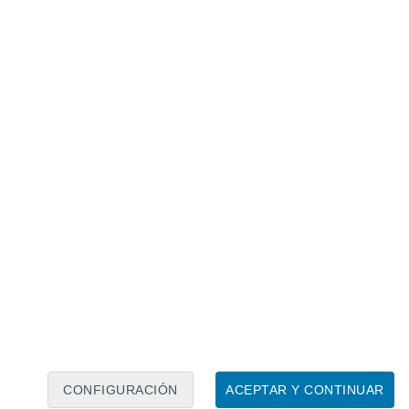
Calendario lunar
Lun
Mar
Mié
Jue
Vie
Sáb
Dom
6
7
8
9
10
11
12
13
14
15
16
17
18
19
CONFIGURACIÓN
ACEPTAR Y CONTINUAR