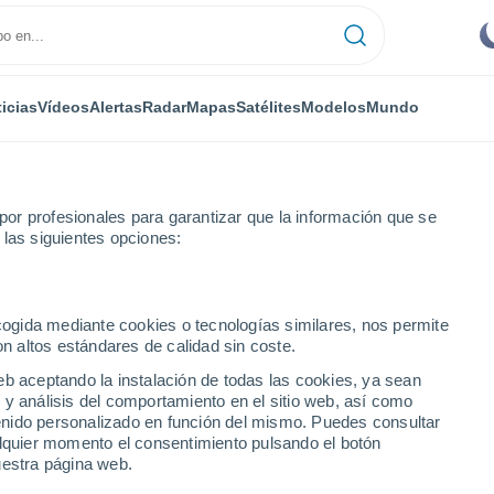
icias
Vídeos
Alertas
Radar
Mapas
Satélites
Modelos
Mundo
or profesionales para garantizar que la información que se
 las siguientes opciones:
ero
ecogida mediante cookies o tecnologías similares, nos permite
on altos estándares de calidad sin coste.
eb aceptando la instalación de todas las cookies, ya sean
 y análisis del comportamiento en el sitio web, así como
...
ntenido personalizado en función del mismo. Puedes consultar
alquier momento el consentimiento pulsando el botón
Por hora
uestra página web.
Intervalos nubosos en las
próximas horas