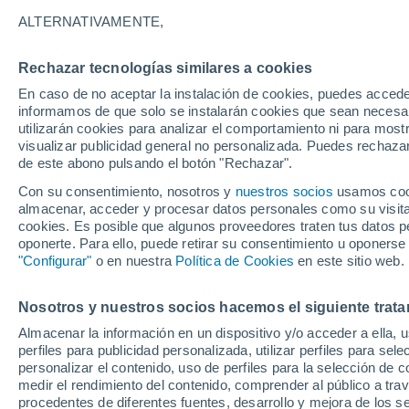
7°
ALTERNATIVAMENTE,
Rechazar tecnologías similares a cookies
Menguant
En caso de no aceptar la instalación de cookies, puedes accede
Iluminada
Sensación de 5°
informamos de que solo se instalarán cookies que sean necesari
utilizarán cookies para analizar el comportamiento ni para most
visualizar publicidad general no personalizada. Puedes rechazar
de este abono pulsando el botón "Rechazar".
Predicción
El tiempo en México este fin de semana: lluv
Con su consentimiento, nosotros y
nuestros socios
usamos cooki
intensas, granizo y calor extremo afectarán al
almacenar, acceder y procesar datos personales como su visita e
cookies. Es posible que algunos proveedores traten tus datos pe
Clima 1 - 7 días
Por hora
Actualidad
Mapa de nub
oponerte. Para ello, puede retirar su consentimiento u oponerse
"Configurar"
o en nuestra
Política de Cookies
en este sitio web.
Nosotros y nuestros socios hacemos el siguiente trata
Mañana
Sábado
D
Hoy
Almacenar la información en un dispositivo y/o acceder a ella, 
7 Ago
8 Ago
6 Ago
perfiles para publicidad personalizada, utilizar perfiles para sele
personalizar el contenido, uso de perfiles para la selección de c
medir el rendimiento del contenido, comprender al público a tra
procedentes de diferentes fuentes, desarrollo y mejora de los se
90%