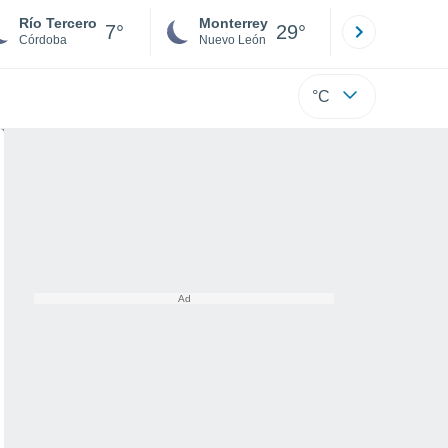
Río Tercero
Monterrey
Mexicali
7°
29°
Córdoba
Nuevo León
Baja C
°C