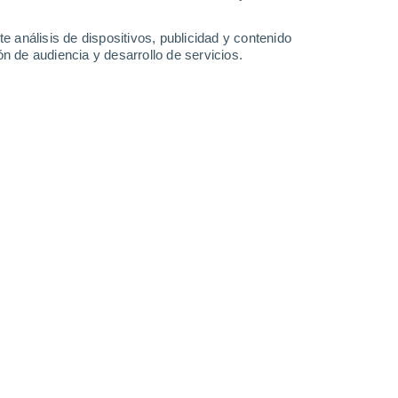
0.4 mm
15°
/
2°
13°
/
1°
14°
/
2°
12°
/
5°
e análisis de dispositivos, publicidad y contenido
n de audiencia y desarrollo de servicios.
-
30
km/h
15
-
33
km/h
13
-
29
km/h
10
-
30
km/h
sto
Sur
1 Bajo
°
33
-
67 km/h
FPS:
no
Sur
0 Bajo
°
30
-
61 km/h
FPS:
no
Sur
0 Bajo
°
27
-
53 km/h
FPS:
no
do
Sur
0 Bajo
25
-
48 km/h
FPS:
no