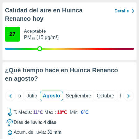
ados con el
 seleccionar
Calidad del aire en Huinca
Detalle
o.
Renanco hoy
calización
precisa e
Aceptable
27
ión mediante
PM₂₅ (15 µg/m³)
, publicidad
dos,
 publicidad
,
¿Qué tiempo hace en Huinca Renanco
ón de
en
agosto
?
 desarrollo
s.
yo
Junio
Julio
Agosto
Septiembre
Octubre
Noviemb
tros 1199
ios
T. Media:
11°C
Max.:
18°C
Min:
6°C
Días de lluvia:
4
días
Acum. de lluvia:
31 mm