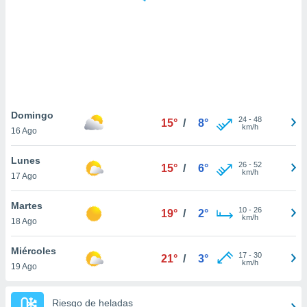
ste abono
 botón
.
nto,
cios
kies,
Domingo
24
-
48
ores únicos
15°
/
8°
km/h
16 Ago
as similares
nar,
Lunes
rocesar
26
-
52
15°
/
6°
km/h
onales como
17 Ago
 este sitio
recciones IP
Martes
10
-
26
19°
/
2°
ficadores de
km/h
18 Ago
 posible
s
Miércoles
 traten tus
17
-
30
21°
/
3°
km/h
nales en
19 Ago
 interés
go a lo que
Riesgo de heladas
nerte. Para