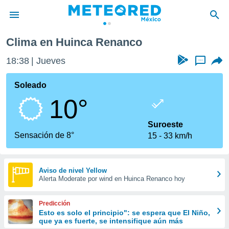
Clima en Huinca Renanco
privacidad
18:38
Jueves
...
o de
mx
mx) ha sido
Soleado
or
10°
es para
ue la
 que se
Suroeste
e calidad.
Sensación de 8°
15
33 km/h
eder a este
ediante las
opciones:
Aviso de nivel Yellow
Alerta Moderate por wind en Huinca Renanco hoy
ookies y
e forma
Predicción
d digital
Esto es solo el principio": se espera que El Niño,
que ya es fuerte, se intensifique aún más
ada, basada