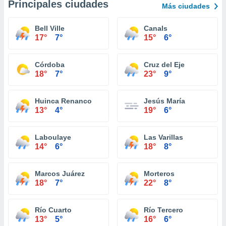
Principales ciudades
Más ciudades
Bell Ville
Canals
17°
7°
15°
6°
Córdoba
Cruz del Eje
18°
7°
23°
9°
Huinca Renanco
Jesús María
13°
4°
19°
6°
Laboulaye
Las Varillas
14°
6°
18°
8°
Marcos Juárez
Morteros
18°
7°
22°
8°
Río Cuarto
Río Tercero
13°
5°
16°
6°