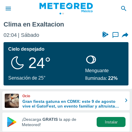
Clima en Exaltacion
privacidad
02:04
Sábado
...
o de
mx
mx) ha sido
Cielo despejado
or
24°
es para
ue la
 que se
Menguante
e calidad.
Sensación de 25°
Iluminada:
22%
eder a este
ediante las
opciones:
Ocio
Gran fiesta gatuna en CDMX: este 9 de agosto
ookies y
vive el GatoFest, un evento familiar y altruista
e forma
para ayudar
¡Descarga
GRATIS
la app de
Instalar
d digital
Meteored!
ada, basada