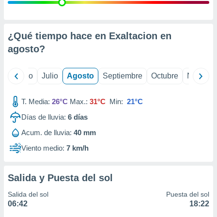
ados con el
 seleccionar
o.
calización
¿Qué tiempo hace en Exaltacion en
precisa e
agosto
?
ión mediante
, publicidad
yo
Junio
Julio
Agosto
Septiembre
Octubre
Noviemb
dos,
 publicidad
T. Media:
26°C
Max.:
31°C
Min:
21°C
,
Días de lluvia:
6
días
ón de
 desarrollo
Acum. de lluvia:
40 mm
s.
Viento medio:
7 km/h
tros 1199
ios
Salida y Puesta del sol
Salida del sol
Puesta del sol
06:42
18:22