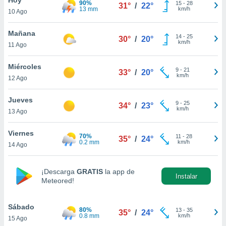
90%
ublicidad y
15
-
28
31°
/
22°
13 mm
km/h
10 Ago
do en
 mismo.
Mañana
14
-
25
30°
/
20°
sultar más
km/h
11 Ago
 en nuestra
 Cookies
y
Miércoles
9
-
21
ualquier
33°
/
20°
km/h
12 Ago
ento
 botón
Jueves
9
-
25
34°
/
23°
ación de
km/h
13 Ago
kies
 disponible
Viernes
70%
11
-
28
e nuestra
35°
/
24°
0.2 mm
km/h
14 Ago
.
IVAMENTE,
¡Descarga
GRATIS
la app de
Instalar
Meteored!
as
 a cookies
Sábado
80%
13
-
35
35°
/
24°
0.8 mm
km/h
15 Ago
 no aceptar