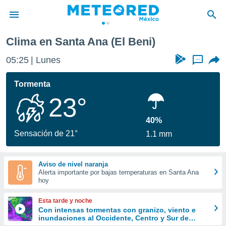
Clima en Santa Ana (El Beni)
privacidad
05:25
Lunes
...
o de
mx
mx) ha sido
Tormenta
or
23°
es para
ue la
 que se
40%
e calidad.
Sensación de 21°
1.1 mm
eder a este
ediante las
opciones:
Aviso de nivel naranja
Alerta importante por bajas temperaturas en Santa Ana
ookies y
hoy
e forma
Esta tarde y noche
d digital
Con intensas tormentas con granizo, viento e
inundaciones al Occidente, Centro y Sur de
ada, basada