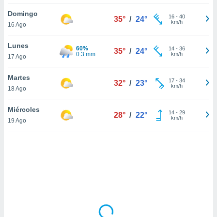
ón de
uedes
Domingo
16
-
40
35°
/
24°
uestro sitio
km/h
16 Ago
ed.mx. En
te
Lunes
60%
 de que
14
-
36
35°
/
24°
0.3 mm
km/h
17 Ago
talarán
e sean
para
Martes
17
-
34
32°
/
23°
a
km/h
18 Ago
por el sitio
o se
Miércoles
14
-
29
cookies para
28°
/
22°
km/h
19 Ago
nto ni para
licidad o
ado, aunque
sualizar
general no
ada. Puedes
 instalación
y acceder a
io web a