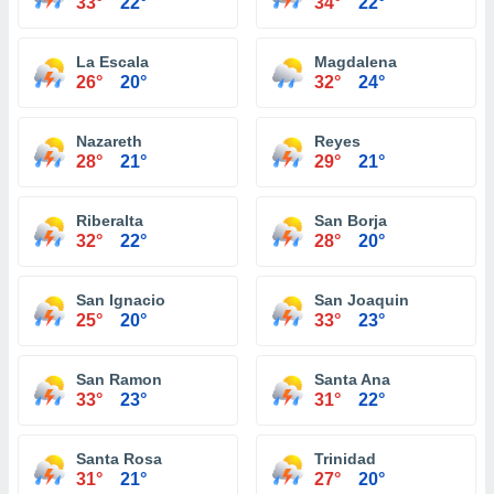
33°
22°
34°
22°
La Escala
Magdalena
26°
20°
32°
24°
Nazareth
Reyes
28°
21°
29°
21°
Riberalta
San Borja
32°
22°
28°
20°
San Ignacio
San Joaquin
25°
20°
33°
23°
San Ramon
Santa Ana
33°
23°
31°
22°
Santa Rosa
Trinidad
31°
21°
27°
20°