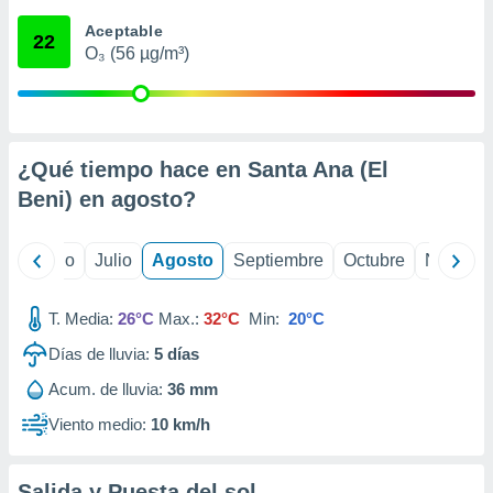
ados con el
 seleccionar
Aceptable
22
o.
O₃ (56 µg/m³)
calización
precisa e
ión mediante
, publicidad
¿Qué tiempo hace en Santa Ana (El
Beni) en
agosto
?
dos,
 publicidad
,
yo
Junio
Julio
Agosto
Septiembre
Octubre
Noviemb
ón de
 desarrollo
s.
T. Media:
26°C
Max.:
32°C
Min:
20°C
tros 1199
Días de lluvia:
5
días
ios
Acum. de lluvia:
36 mm
Viento medio:
10 km/h
Salida y Puesta del sol