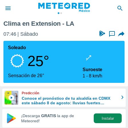
Clima en Extension - LA
privacidad
07:46
Sábado
...
o de
mx
mx) ha sido
Soleado
or
25°
es para
ue la
 que se
Suroeste
e calidad.
Sensación de 26°
1
8 km/h
eder a este
ediante las
opciones:
Predicción
Conoce el pronóstico de tu alcaldía en CDMX
ookies y
este sábado 8 de agosto: lluvias fuertes
e forma
refrescarán las temperaturas
¡Descarga
GRATIS
la app de
Instalar
d digital
Meteored!
ada, basada