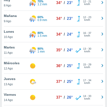
70%
ublicidad y
12
-
21
34°
/
23°
1.2 mm
km/h
8 Ago
do en
 mismo.
Mañana
60%
12
-
23
34°
/
23°
sultar más
0.9 mm
km/h
9 Ago
 en nuestra
 Cookies
y
Lunes
80%
16
-
37
ualquier
34°
/
24°
1.5 mm
km/h
10 Ago
ento
 botón
Martes
90%
13
-
30
35°
/
24°
ación de
1 mm
km/h
11 Ago
kies
 disponible
Miércoles
15
-
29
e nuestra
36°
/
25°
km/h
12 Ago
.
Jueves
IVAMENTE,
17
-
34
37°
/
25°
km/h
13 Ago
as
Viernes
14
-
33
37°
/
26°
 a cookies
km/h
14 Ago
 no aceptar