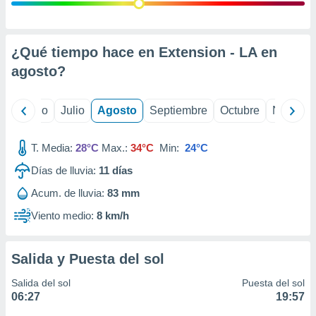
ados con el
 seleccionar
o.
calización
¿Qué tiempo hace en Extension - LA en
precisa e
agosto
?
ión mediante
, publicidad
yo
Junio
Julio
Agosto
Septiembre
Octubre
Noviemb
dos,
 publicidad
T. Media:
28°C
Max.:
34°C
Min:
24°C
,
Días de lluvia:
11
días
ón de
 desarrollo
Acum. de lluvia:
83 mm
s.
Viento medio:
8 km/h
tros 1199
ios
Salida y Puesta del sol
Salida del sol
Puesta del sol
06:27
19:57