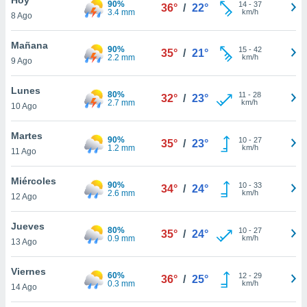
90%
ublicidad y
14
-
37
36°
/
22°
3.4 mm
km/h
8 Ago
do en
 mismo.
Mañana
90%
15
-
42
35°
/
21°
sultar más
2.2 mm
km/h
9 Ago
 en nuestra
 Cookies
y
Lunes
80%
11
-
28
ualquier
32°
/
23°
2.7 mm
km/h
10 Ago
ento
 botón
Martes
90%
10
-
27
35°
/
23°
ación de
1.2 mm
km/h
11 Ago
kies
 disponible
Miércoles
90%
10
-
33
e nuestra
34°
/
24°
2.6 mm
km/h
12 Ago
.
Jueves
IVAMENTE,
80%
10
-
27
35°
/
24°
0.9 mm
km/h
13 Ago
as
Viernes
60%
12
-
29
36°
/
25°
 a cookies
0.3 mm
km/h
14 Ago
 no aceptar