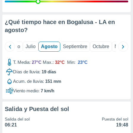
ados con el
 seleccionar
o.
calización
¿Qué tiempo hace en Bogalusa - LA en
precisa e
agosto
?
ión mediante
, publicidad
yo
Junio
Julio
Agosto
Septiembre
Octubre
Noviemb
dos,
 publicidad
T. Media:
27°C
Max.:
32°C
Min:
23°C
,
Días de lluvia:
19
días
ón de
 desarrollo
Acum. de lluvia:
151 mm
s.
Viento medio:
7 km/h
tros 1199
ios
Salida y Puesta del sol
Salida del sol
Puesta del sol
06:21
19:48