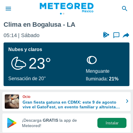
Clima en Bogalusa - LA
privacidad
05:14
Sábado
...
o de
mx
mx) ha sido
Nubes y claros
or
23°
es para
ue la
 que se
Menguante
e calidad.
Sensación de 20°
Iluminada:
21%
eder a este
ediante las
opciones:
Ocio
Gran fiesta gatuna en CDMX: este 9 de agosto
ookies y
vive el GatoFest, un evento familiar y altruista
e forma
para ayudar
¡Descarga
GRATIS
la app de
Instalar
d digital
Meteored!
ada, basada