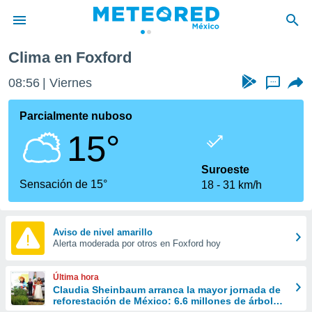
Clima en Foxford
privacidad
08:56
Viernes
...
o de
mx
mx) ha sido
Parcialmente nuboso
or
15°
es para
ue la
 que se
Suroeste
e calidad.
Sensación de 15°
18
31 km/h
eder a este
ediante las
opciones:
Aviso de nivel amarillo
Alerta moderada por otros en Foxford hoy
ookies y
e forma
Última hora
d digital
Claudia Sheinbaum arranca la mayor jornada de
reforestación de México: 6.6 millones de árboles
ada, basada