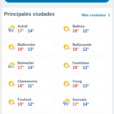
Principales ciudades
Más ciudades
Achill
Ballina
17°
14°
18°
12°
Ballinrobe
Ballycastle
18°
13°
18°
12°
Belmullet
Castlebar
17°
14°
18°
12°
Claremorris
Cong
18°
11°
18°
13°
Foxford
Geesala
19°
12°
17°
14°