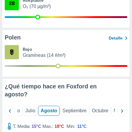
Aceptable
ados con el
28
 seleccionar
O₃ (70 µg/m³)
o.
calización
precisa e
ión mediante
Polen
Detalle
, publicidad
Bajo
dos,
Gramíneas (14 #/m³)
 publicidad
,
ón de
 desarrollo
s.
¿Qué tiempo hace en Foxford en
tros 1199
agosto
?
ios
yo
Junio
Julio
Agosto
Septiembre
Octubre
Noviemb
T. Media:
15°C
Max.:
18°C
Min:
11°C