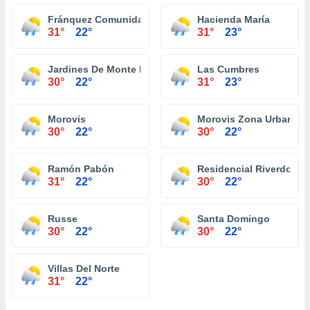
Fránquez Comunidad
Hacienda María
31°
22°
31°
23°
Jardines De Monte Llano
Las Cumbres
30°
22°
31°
23°
Morovis
Morovis Zona Urbana
30°
22°
30°
22°
Ramón Pabón
Residencial Riverdo To
31°
22°
30°
22°
Russe
Santa Domingo
30°
22°
30°
22°
Villas Del Norte
31°
22°