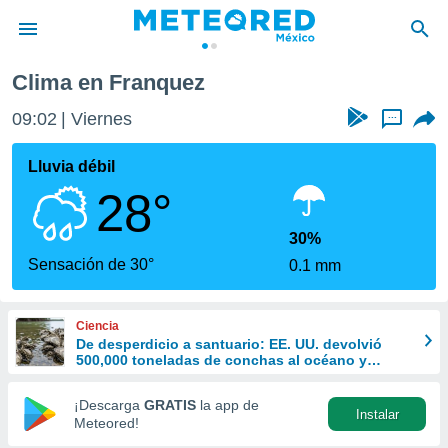
Clima en Franquez
privacidad
09:02
Viernes
...
o de
mx
mx) ha sido
Lluvia débil
or
28°
es para
ue la
 que se
30%
e calidad.
Sensación de 30°
0.1 mm
eder a este
ediante las
opciones:
Ciencia
De desperdicio a santuario: EE. UU. devolvió
ookies y
500,000 toneladas de conchas al océano y
e forma
revivió la vida marina
¡Descarga
GRATIS
la app de
Instalar
d digital
Meteored!
ada, basada