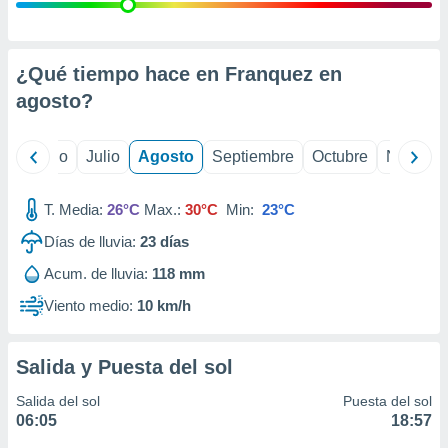
ados con el
 seleccionar
o.
calización
¿Qué tiempo hace en Franquez en
precisa e
agosto
?
ión mediante
, publicidad
yo
Junio
Julio
Agosto
Septiembre
Octubre
Noviemb
dos,
 publicidad
T. Media:
26°C
Max.:
30°C
Min:
23°C
,
Días de lluvia:
23
días
ón de
 desarrollo
Acum. de lluvia:
118 mm
s.
Viento medio:
10 km/h
tros 1199
ios
Salida y Puesta del sol
Salida del sol
Puesta del sol
06:05
18:57