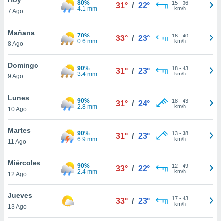
80%
ublicidad y
15
-
36
31°
/
22°
4.1 mm
km/h
7 Ago
do en
 mismo.
Mañana
70%
16
-
40
33°
/
23°
sultar más
0.6 mm
km/h
8 Ago
 en nuestra
 Cookies
y
Domingo
90%
18
-
43
ualquier
31°
/
23°
3.4 mm
km/h
9 Ago
ento
 botón
Lunes
90%
18
-
43
31°
/
24°
ación de
2.8 mm
km/h
10 Ago
kies
 disponible
Martes
90%
13
-
38
e nuestra
31°
/
23°
6.9 mm
km/h
11 Ago
.
Miércoles
IVAMENTE,
90%
12
-
49
33°
/
22°
2.4 mm
km/h
12 Ago
as
Jueves
17
-
43
33°
/
23°
 a cookies
km/h
13 Ago
 no aceptar