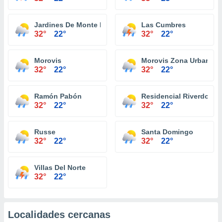
Jardines De Monte Llano
Las Cumbres
32°
22°
32°
22°
Morovis
Morovis Zona Urbana
32°
22°
32°
22°
Ramón Pabón
Residencial Riverdo To
32°
22°
32°
22°
Russe
Santa Domingo
32°
22°
32°
22°
Villas Del Norte
32°
22°
Localidades cercanas