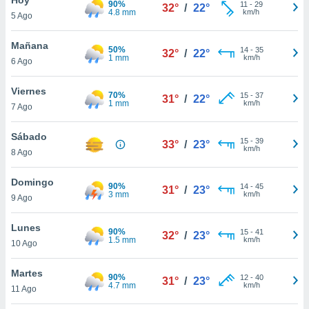
90%
ublicidad y
11
-
29
32°
/
22°
4.8 mm
km/h
5 Ago
do en
 mismo.
Mañana
50%
14
-
35
32°
/
22°
sultar más
1 mm
km/h
6 Ago
 en nuestra
 Cookies
y
Viernes
70%
15
-
37
ualquier
31°
/
22°
1 mm
km/h
7 Ago
ento
 botón
Sábado
15
-
39
33°
/
23°
ación de
km/h
8 Ago
kies
 disponible
Domingo
90%
14
-
45
e nuestra
31°
/
23°
3 mm
km/h
9 Ago
.
Lunes
IVAMENTE,
90%
15
-
41
32°
/
23°
1.5 mm
km/h
10 Ago
as
Martes
90%
12
-
40
31°
/
23°
 a cookies
4.7 mm
km/h
11 Ago
 no aceptar