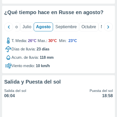
ados con el
 seleccionar
o.
¿Qué tiempo hace en Russe en
agosto
?
calización
precisa e
yo
Junio
Julio
Agosto
Septiembre
Octubre
Noviemb
ión mediante
, publicidad
T. Media:
26°C
Max.:
30°C
Min:
23°C
dos,
Días de lluvia:
23
días
 publicidad
Acum. de lluvia:
118 mm
,
ón de
Viento medio:
10 km/h
 desarrollo
s.
Salida y Puesta del sol
tros 1199
ios
Salida del sol
Puesta del sol
06:04
18:58