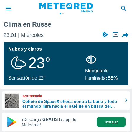
Clima en Russe
privacidad
23:01
Miércoles
...
o de
mx
mx) ha sido
Nubes y claros
or
23°
es para
ue la
 que se
Menguante
e calidad.
Sensación de 22°
Iluminada:
55%
eder a este
ediante las
opciones:
Astronomía
Cohete de SpaceX choca contra la Luna y todo
ookies y
el mundo mira hacia el satélite en busca del
e forma
cráter
¡Descarga
GRATIS
la app de
Instalar
d digital
Meteored!
ada, basada