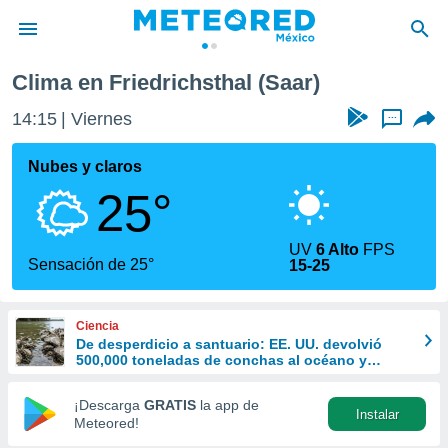
Clima en Friedrichsthal (Saar)
privacidad
14:15
Viernes
...
o de
mx
mx) ha sido
Nubes y claros
or
25°
es para
ue la
 que se
UV
6 Alto
FPS
e calidad.
Sensación de 25°
15-25
eder a este
ediante las
opciones:
Ciencia
De desperdicio a santuario: EE. UU. devolvió
ookies y
500,000 toneladas de conchas al océano y
e forma
revivió la vida marina
¡Descarga
GRATIS
la app de
Instalar
d digital
Meteored!
ada, basada