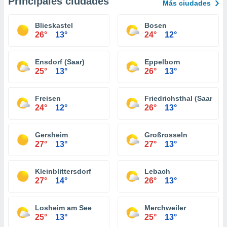
Principales ciudades
Más ciudades
Blieskastel
Bosen
26°
13°
24°
12°
Ensdorf (Saar)
Eppelborn
25°
13°
26°
13°
Freisen
Friedrichsthal (Saar)
24°
12°
26°
13°
Gersheim
Großrosseln
27°
13°
27°
13°
Kleinblittersdorf
Lebach
27°
14°
26°
13°
Losheim am See
Merchweiler
25°
13°
25°
13°