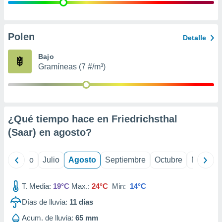
ados con el
 seleccionar
o.
calización
Polen
Detalle
precisa e
ión mediante
Bajo
Gramíneas (7 #/m³)
, publicidad
dos,
 publicidad
,
¿Qué tiempo hace en Friedrichsthal
ón de
 desarrollo
(Saar) en
agosto
?
s.
tros 1199
yo
Junio
Julio
Agosto
Septiembre
Octubre
Noviemb
ios
T. Media:
19°C
Max.:
24°C
Min:
14°C
Días de lluvia:
11
días
Acum. de lluvia:
65 mm