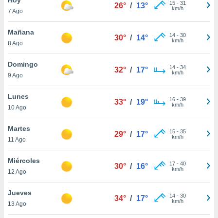
ublicidad y
15
-
31
26°
/
13°
km/h
7 Ago
do en
 mismo.
Mañana
14
-
30
30°
/
14°
sultar más
km/h
8 Ago
 en nuestra
 Cookies
y
Domingo
14
-
34
ualquier
32°
/
17°
km/h
9 Ago
ento
 botón
Lunes
16
-
39
33°
/
19°
ación de
km/h
10 Ago
kies
 disponible
Martes
15
-
35
e nuestra
29°
/
17°
km/h
11 Ago
.
Miércoles
IVAMENTE,
17
-
40
30°
/
16°
km/h
12 Ago
as
Jueves
14
-
30
34°
/
17°
 a cookies
km/h
13 Ago
 no aceptar