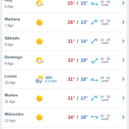
ublicidad y
19
-
44
25°
/
15°
km/h
6 Ago
do en
 mismo.
Mañana
15
-
29
26°
/
13°
sultar más
km/h
7 Ago
 en nuestra
 Cookies
y
Sábado
13
-
29
ualquier
31°
/
14°
km/h
8 Ago
ento
 botón
Domingo
16
-
30
33°
/
19°
ación de
km/h
9 Ago
kies
 disponible
Lunes
30%
18
-
42
e nuestra
31°
/
18°
0.3 mm
km/h
10 Ago
.
Martes
IVAMENTE,
14
-
30
31°
/
17°
km/h
11 Ago
as
Miércoles
14
-
31
34°
/
18°
 a cookies
km/h
12 Ago
 no aceptar