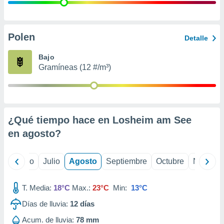
ados con el
 seleccionar
o.
calización
Polen
Detalle
precisa e
ión mediante
Bajo
Gramíneas (12 #/m³)
, publicidad
dos,
 publicidad
,
¿Qué tiempo hace en Losheim am See
ón de
 desarrollo
en
agosto
?
s.
tros 1199
yo
Junio
Julio
Agosto
Septiembre
Octubre
Noviemb
ios
T. Media:
18°C
Max.:
23°C
Min:
13°C
Días de lluvia:
12
días
Acum. de lluvia:
78 mm