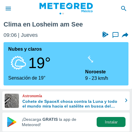
Clima en Losheim am See
privacidad
09:06
Jueves
...
o de
mx
mx) ha sido
Nubes y claros
or
19°
es para
ue la
 que se
Noroeste
e calidad.
Sensación de 19°
9
23 km/h
eder a este
ediante las
opciones:
Astronomía
Cohete de SpaceX choca contra la Luna y todo
ookies y
el mundo mira hacia el satélite en busca del
e forma
cráter
¡Descarga
GRATIS
la app de
Instalar
d digital
Meteored!
ada, basada