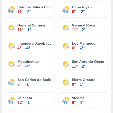
Colonia Julia y Echarren
Cona Niyeu
11°
2°
6°
-2°
General Conesa
General Roca
11°
1°
11°
2°
Ingeniero Jacobacci
Los Menucos
4°
-4°
6°
-2°
Maquinchao
San Antonio Oeste
4°
-4°
11°
2°
San Carlos de Bariloche
Sierra Grande
3°
-1°
9°
1°
Valcheta
Viedma
12°
1°
9°
4°