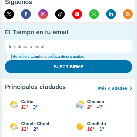
Síguenos
El Tiempo en tu email
He leído y acepto la política de privacidad.
Principales ciudades
Más ciudades
Catriel
Chasico
11°
3°
2°
-4°
Choele Choel
Cipolletti
12°
2°
10°
1°