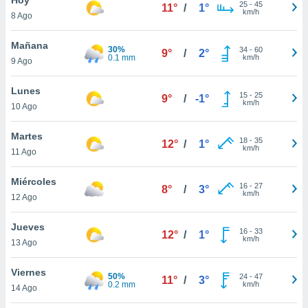
ublicidad y
25
-
45
11°
/
1°
km/h
8 Ago
do en
 mismo.
Mañana
30%
34
-
60
9°
/
2°
sultar más
0.1 mm
km/h
9 Ago
 en nuestra
 Cookies
y
Lunes
15
-
25
ualquier
9°
/
-1°
km/h
10 Ago
ento
 botón
Martes
18
-
35
12°
/
1°
ación de
km/h
11 Ago
kies
 disponible
Miércoles
16
-
27
e nuestra
8°
/
3°
km/h
12 Ago
.
Jueves
IVAMENTE,
16
-
33
12°
/
1°
km/h
13 Ago
as
Viernes
50%
24
-
47
11°
/
3°
 a cookies
0.2 mm
km/h
14 Ago
 no aceptar