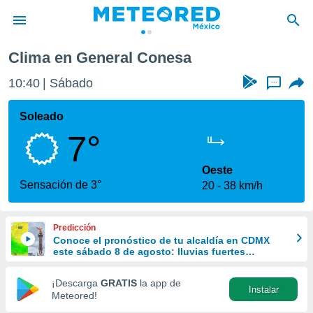
Clima en General Conesa
privacidad
10:40
Sábado
...
o de
mx
mx) ha sido
Soleado
or
7°
es para
ue la
 que se
Oeste
e calidad.
Sensación de 3°
20
38 km/h
eder a este
ediante las
opciones:
Predicción
Conoce el pronóstico de tu alcaldía en CDMX
ookies y
este sábado 8 de agosto: lluvias fuertes
e forma
refrescarán las temperaturas
¡Descarga
GRATIS
la app de
Instalar
d digital
Meteored!
ada, basada