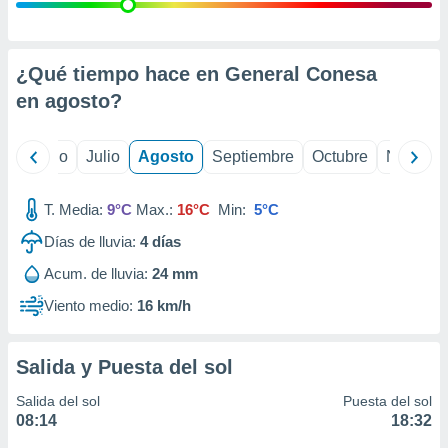
ados con el
 seleccionar
o.
calización
¿Qué tiempo hace en General Conesa
precisa e
en
agosto
?
ión mediante
, publicidad
yo
Junio
Julio
Agosto
Septiembre
Octubre
Noviemb
dos,
 publicidad
T. Media:
9°C
Max.:
16°C
Min:
5°C
,
Días de lluvia:
4
días
ón de
 desarrollo
Acum. de lluvia:
24 mm
s.
Viento medio:
16 km/h
tros 1199
ios
Salida y Puesta del sol
Salida del sol
Puesta del sol
08:14
18:32