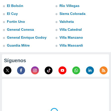
ublicidad y
El Bolsón
Río Villegas
do en
El Cuy
Sierra Colorada
 mismo.
sultar más
Fortin Uno
Valcheta
 en nuestra
General Conesa
Villa Catedral
 Cookies
y
ualquier
General Enrique Godoy
Villa Manzano
ento
Guardia Mitre
Villa Mascardi
 botón
ación de
kies
Síguenos
 disponible
e nuestra
.
IVAMENTE,
as
 a cookies
 no aceptar