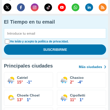
El Tiempo en tu email
He leído y acepto la política de privacidad.
Principales ciudades
Más ciudades
Catriel
Chasico
15°
-1°
2°
-4°
Choele Choel
Cipolletti
13°
1°
11°
1°