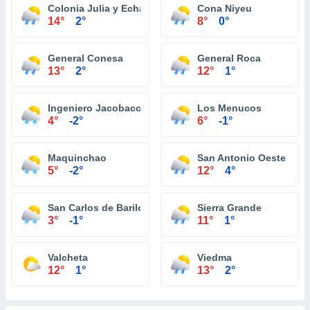
Colonia Julia y Echarren
Cona Niyeu
14°
2°
8°
0°
General Conesa
General Roca
13°
2°
12°
1°
Ingeniero Jacobacci
Los Menucos
4°
-2°
6°
-1°
Maquinchao
San Antonio Oeste
5°
-2°
12°
4°
San Carlos de Bariloche
Sierra Grande
3°
-1°
11°
1°
Valcheta
Viedma
12°
1°
13°
2°