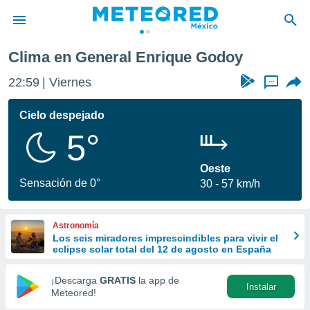
Godoy
Clima en General Enrique Godoy
privacidad
22:59
Viernes
...
o de
mx
mx) ha sido
Cielo despejado
or
5°
es para
ue la
 que se
Oeste
e calidad.
Sensación de 0°
30
57 km/h
eder a este
ediante las
opciones:
Astronomía
Los seis miradores imprescindibles para vivir el
ookies y
eclipse solar total del 12 de agosto en España
e forma
¡Descarga
GRATIS
la app de
Instalar
d digital
Meteored!
ada, basada