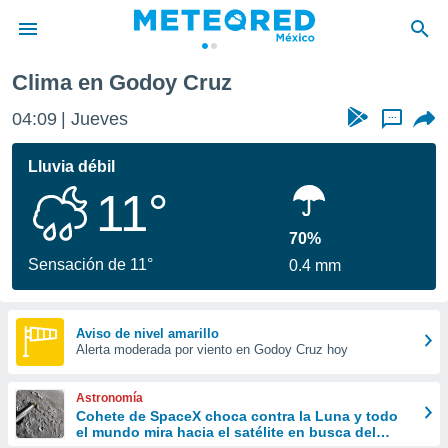
Clima en Godoy Cruz
privacidad
04:09
Jueves
...
o de
mx
mx) ha sido
Lluvia débil
or
11°
es para
ue la
 que se
70%
e calidad.
Sensación de 11°
0.4 mm
eder a este
ediante las
opciones:
Aviso de nivel amarillo
Alerta moderada por viento en Godoy Cruz hoy
ookies y
e forma
Astronomía
d digital
Cohete de SpaceX choca contra la Luna y todo
el mundo mira hacia el satélite en busca del
ada, basada