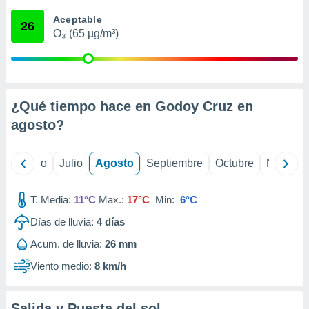
ados con el
 seleccionar
Aceptable
26
o.
O₃ (65 µg/m³)
calización
precisa e
ión mediante
, publicidad
¿Qué tiempo hace en Godoy Cruz en
agosto
?
dos,
 publicidad
,
yo
Junio
Julio
Agosto
Septiembre
Octubre
Noviemb
ón de
 desarrollo
s.
T. Media:
11°C
Max.:
17°C
Min:
6°C
tros 1199
Días de lluvia:
4
días
ios
Acum. de lluvia:
26 mm
Viento medio:
8 km/h
Salida y Puesta del sol