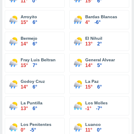
11°
0°
15°
6°
Arroyito
Bardas Blancas
15°
6°
4°
-6°
Bermejo
El Nihuil
14°
6°
13°
2°
Fray Luis Beltran
General Alvear
15°
7°
14°
5°
Godoy Cruz
La Paz
14°
6°
15°
6°
La Puntilla
Los Molles
13°
6°
-1°
-7°
Los Penitentes
Luanco
0°
-5°
11°
0°