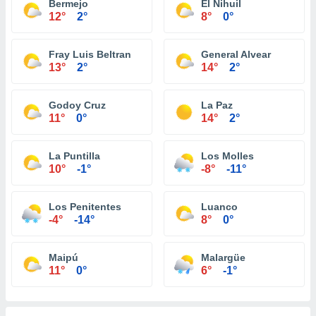
Bermejo
El Nihuil
12°
2°
8°
0°
Fray Luis Beltran
General Alvear
13°
2°
14°
2°
Godoy Cruz
La Paz
11°
0°
14°
2°
La Puntilla
Los Molles
10°
-1°
-8°
-11°
Los Penitentes
Luanco
-4°
-14°
8°
0°
Maipú
Malargüe
11°
0°
6°
-1°