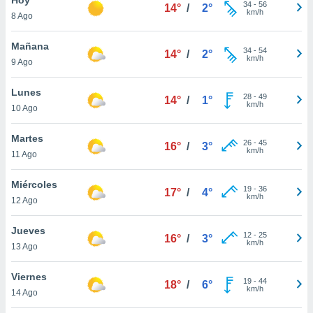
ublicidad y
34
-
56
14°
/
2°
km/h
8 Ago
do en
 mismo.
Mañana
34
-
54
14°
/
2°
sultar más
km/h
9 Ago
 en nuestra
 Cookies
y
Lunes
28
-
49
ualquier
14°
/
1°
km/h
10 Ago
ento
 botón
Martes
26
-
45
16°
/
3°
ación de
km/h
11 Ago
kies
 disponible
Miércoles
19
-
36
e nuestra
17°
/
4°
km/h
12 Ago
.
Jueves
IVAMENTE,
12
-
25
16°
/
3°
km/h
13 Ago
as
Viernes
19
-
44
18°
/
6°
 a cookies
km/h
14 Ago
 no aceptar