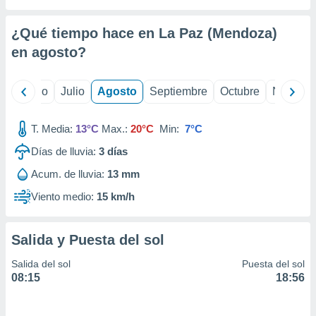
ados con el
 seleccionar
o.
¿Qué tiempo hace en La Paz (Mendoza)
calización
en
agosto
?
precisa e
ión mediante
yo
Junio
Julio
Agosto
Septiembre
Octubre
Noviemb
, publicidad
T. Media:
13°C
Max.:
20°C
Min:
7°C
dos,
 publicidad
Días de lluvia:
3
días
,
ón de
Acum. de lluvia:
13 mm
 desarrollo
Viento medio:
15 km/h
s.
tros 1199
ios
Salida y Puesta del sol
Salida del sol
Puesta del sol
08:15
18:56