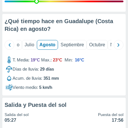
ados con el
 seleccionar
o.
calización
¿Qué tiempo hace en Guadalupe (Costa
precisa e
Rica) en
agosto
?
ión mediante
, publicidad
yo
Junio
Julio
Agosto
Septiembre
Octubre
Noviemb
dos,
 publicidad
T. Media:
19°C
Max.:
23°C
Min:
16°C
,
Días de lluvia:
29
días
ón de
 desarrollo
Acum. de lluvia:
351 mm
s.
Viento medio:
5 km/h
tros 1199
ios
Salida y Puesta del sol
Salida del sol
Puesta del sol
05:27
17:56