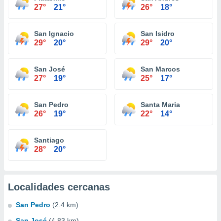
27°
21°
26°
18°
San Ignacio
San Isidro
29°
20°
29°
20°
San José
San Marcos
27°
19°
25°
17°
San Pedro
Santa Maria
26°
19°
22°
14°
Santiago
28°
20°
Localidades cercanas
San Pedro
(2.4 km)
San José
(4.83 km)