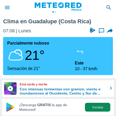
Clima en Guadalupe (Costa Rica)
privacidad
07:08
Lunes
...
o de
mx
mx) ha sido
Parcialmente nuboso
or
21°
es para
ue la
 que se
Este
e calidad.
Sensación de 21°
10
37 km/h
eder a este
ediante las
opciones:
Esta tarde y noche
Con intensas tormentas con granizo, viento e
ookies y
inundaciones al Occidente, Centro y Sur de
e forma
México
¡Descarga
GRATIS
la app de
Instalar
d digital
Meteored!
ada, basada