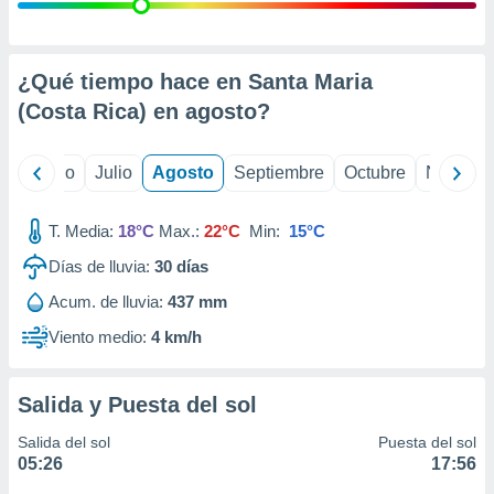
ados con el
 seleccionar
o.
calización
¿Qué tiempo hace en Santa Maria
precisa e
(Costa Rica) en
agosto
?
ión mediante
, publicidad
yo
Junio
Julio
Agosto
Septiembre
Octubre
Noviemb
dos,
 publicidad
T. Media:
18°C
Max.:
22°C
Min:
15°C
,
Días de lluvia:
30
días
ón de
 desarrollo
Acum. de lluvia:
437 mm
s.
Viento medio:
4 km/h
tros 1199
ios
Salida y Puesta del sol
Salida del sol
Puesta del sol
05:26
17:56