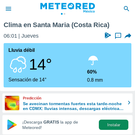
Clima en Santa Maria (Costa Rica)
privacidad
06:01
Jueves
...
o de
mx
mx) ha sido
Lluvia débil
or
14°
es para
ue la
 que se
60%
e calidad.
Sensación de 14°
0.8 mm
eder a este
ediante las
opciones:
Predicción
Se avecinan tormentas fuertes esta tarde-noche
ookies y
en CDMX: lluvias intensas, descargas eléctricas
e forma
y posible granizo
¡Descarga
GRATIS
la app de
Instalar
d digital
Meteored!
ada, basada