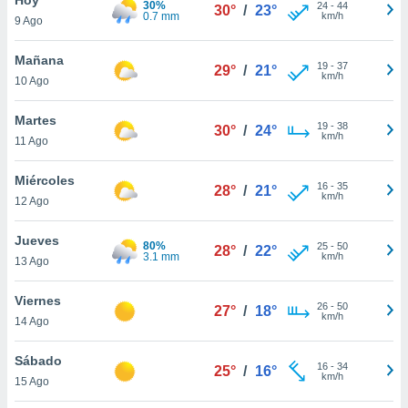
30%
ublicidad y
24
-
44
30°
/
23°
0.7 mm
km/h
9 Ago
do en
 mismo.
Mañana
19
-
37
29°
/
21°
sultar más
km/h
10 Ago
 en nuestra
 Cookies
y
Martes
19
-
38
ualquier
30°
/
24°
km/h
11 Ago
ento
 botón
Miércoles
16
-
35
28°
/
21°
ación de
km/h
12 Ago
kies
 disponible
Jueves
80%
25
-
50
e nuestra
28°
/
22°
3.1 mm
km/h
13 Ago
.
Viernes
IVAMENTE,
26
-
50
27°
/
18°
km/h
14 Ago
as
Sábado
16
-
34
25°
/
16°
 a cookies
km/h
15 Ago
 no aceptar