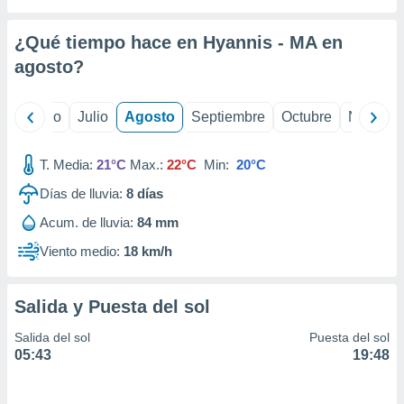
ados con el
 seleccionar
o.
¿Qué tiempo hace en Hyannis - MA en
calización
agosto
?
precisa e
ión mediante
yo
Junio
Julio
Agosto
Septiembre
Octubre
Noviemb
, publicidad
T. Media:
21°C
Max.:
22°C
Min:
20°C
dos,
 publicidad
Días de lluvia:
8
días
,
ón de
Acum. de lluvia:
84 mm
 desarrollo
Viento medio:
18 km/h
s.
tros 1199
ios
Salida y Puesta del sol
Salida del sol
Puesta del sol
05:43
19:48