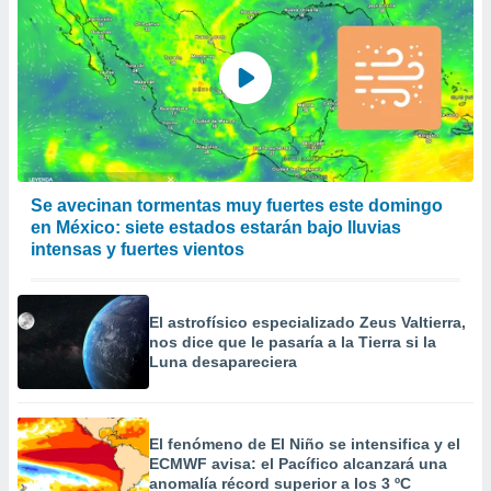
Se avecinan tormentas muy fuertes este domingo
en México: siete estados estarán bajo lluvias
intensas y fuertes vientos
El astrofísico especializado Zeus Valtierra,
nos dice que le pasaría a la Tierra si la
Luna desapareciera
El fenómeno de El Niño se intensifica y el
ECMWF avisa: el Pacífico alcanzará una
anomalía récord superior a los 3 ºC