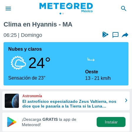
Clima en Hyannis - MA
privacidad
06:25
Domingo
...
o de
mx
mx) ha sido
Nubes y claros
or
24°
es para
ue la
 que se
Oeste
e calidad.
Sensación de 23°
13
21 km/h
eder a este
ediante las
opciones:
Astronomía
El astrofísico especializado Zeus Valtierra, nos
ookies y
dice que le pasaría a la Tierra si la Luna
e forma
desapareciera
¡Descarga
GRATIS
la app de
Instalar
d digital
Meteored!
ada, basada