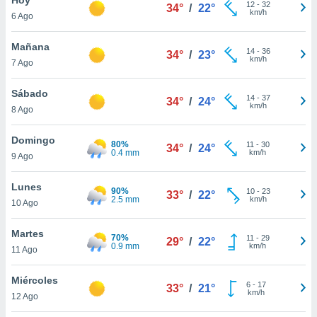
ublicidad y
12
-
32
34°
/
22°
km/h
6 Ago
do en
 mismo.
Mañana
14
-
36
34°
/
23°
sultar más
km/h
7 Ago
 en nuestra
 Cookies
y
Sábado
14
-
37
ualquier
34°
/
24°
km/h
8 Ago
ento
 botón
Domingo
80%
11
-
30
34°
/
24°
ación de
0.4 mm
km/h
9 Ago
kies
 disponible
Lunes
90%
10
-
23
e nuestra
33°
/
22°
2.5 mm
km/h
10 Ago
.
Martes
IVAMENTE,
70%
11
-
29
29°
/
22°
0.9 mm
km/h
11 Ago
as
Miércoles
6
-
17
33°
/
21°
 a cookies
km/h
12 Ago
 no aceptar