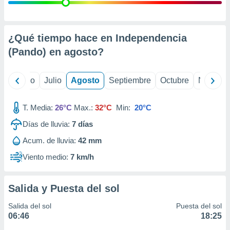
ados con el
 seleccionar
o.
calización
¿Qué tiempo hace en Independencia
precisa e
(Pando) en
agosto
?
ión mediante
, publicidad
yo
Junio
Julio
Agosto
Septiembre
Octubre
Noviemb
dos,
 publicidad
T. Media:
26°C
Max.:
32°C
Min:
20°C
,
Días de lluvia:
7
días
ón de
 desarrollo
Acum. de lluvia:
42 mm
s.
Viento medio:
7 km/h
tros 1199
ios
Salida y Puesta del sol
Salida del sol
Puesta del sol
06:46
18:25