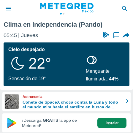
Clima en Independencia (Pando)
privacidad
05:45
Jueves
...
o de
mx
mx) ha sido
Cielo despejado
or
22°
es para
ue la
 que se
Menguante
e calidad.
Sensación de 19°
Iluminada:
44%
eder a este
ediante las
opciones:
Astronomía
Cohete de SpaceX choca contra la Luna y todo
ookies y
el mundo mira hacia el satélite en busca del
e forma
cráter
¡Descarga
GRATIS
la app de
Instalar
d digital
Meteored!
ada, basada