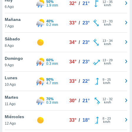
50%
ublicidad y
12
-
35
32°
/
21°
1.9 mm
km/h
6 Ago
do en
 mismo.
Mañana
40%
13
-
33
33°
/
23°
sultar más
0.2 mm
km/h
7 Ago
 en nuestra
 Cookies
y
Sábado
13
-
34
ualquier
34°
/
23°
km/h
8 Ago
ento
 botón
Domingo
60%
13
-
29
34°
/
23°
ación de
0.3 mm
km/h
9 Ago
kies
 disponible
Lunes
90%
9
-
25
e nuestra
33°
/
22°
4.7 mm
km/h
10 Ago
.
Martes
IVAMENTE,
70%
12
-
32
30°
/
21°
0.3 mm
km/h
11 Ago
as
Miércoles
8
-
23
33°
/
18°
 a cookies
km/h
12 Ago
 no aceptar