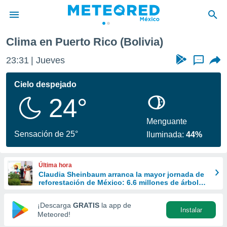
Clima en Puerto Rico (Bolivia)
privacidad
23:31
Jueves
...
o de
mx
mx) ha sido
Cielo despejado
or
24°
es para
ue la
 que se
Menguante
e calidad.
Sensación de 25°
Iluminada:
44%
eder a este
ediante las
opciones:
Última hora
Claudia Sheinbaum arranca la mayor jornada de
ookies y
reforestación de México: 6.6 millones de árboles
e forma
este 9 de agosto
¡Descarga
GRATIS
la app de
Instalar
d digital
Meteored!
ada, basada