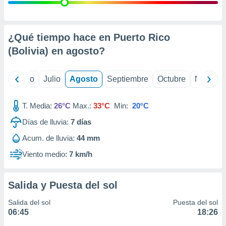
ados con el
 seleccionar
o.
calización
¿Qué tiempo hace en Puerto Rico
precisa e
(Bolivia) en
agosto
?
ión mediante
, publicidad
yo
Junio
Julio
Agosto
Septiembre
Octubre
Noviemb
dos,
 publicidad
T. Media:
26°C
Max.:
33°C
Min:
20°C
,
Días de lluvia:
7
días
ón de
 desarrollo
Acum. de lluvia:
44 mm
s.
Viento medio:
7 km/h
tros 1199
ios
Salida y Puesta del sol
Salida del sol
Puesta del sol
06:45
18:26