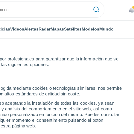
icias
Vídeos
Alertas
Radar
Mapas
Satélites
Modelos
Mundo
or profesionales para garantizar que la información que se
 las siguientes opciones:
da Heights
ecogida mediante cookies o tecnologías similares, nos permite
on altos estándares de calidad sin coste.
ts
eb aceptando la instalación de todas las cookies, ya sean
 y análisis del comportamiento en el sitio web, así como
...
ntenido personalizado en función del mismo. Puedes consultar
alquier momento el consentimiento pulsando el botón
Por hora
uestra página web.
Calor Húmedo Sofocante en las
próximas horas