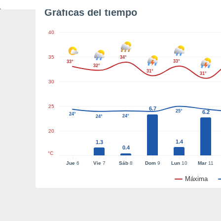
Gráficas del tiempo
40
35
34°
33°
33°
32°
31°
31°
30
25
6.7
25°
6.2
24°
24°
24°
24°
20
1.4
1.3
0.4
°C
Jue
6
Vie
7
Sáb
8
Dom
9
Lun
10
Mar
11
Máxima