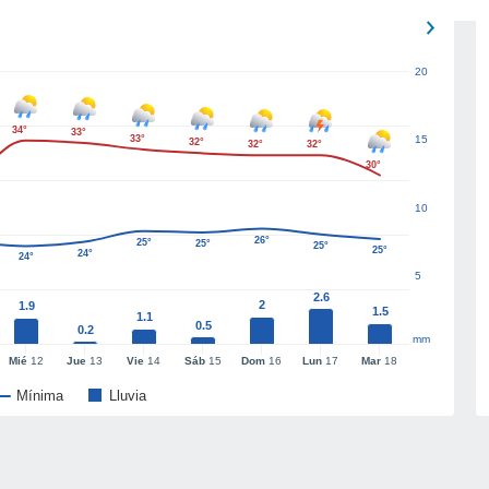
20
34°
33°
33°
15
32°
32°
32°
30°
10
26°
25°
25°
25°
25°
24°
24°
5
2.6
2
1.9
1.5
1.1
0.5
0.2
mm
Mié
12
Jue
13
Vie
14
Sáb
15
Dom
16
Lun
17
Mar
18
Mínima
Lluvia