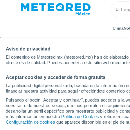
Clima
Not
Aviso de privacidad
El contenido de Meteored.mx (meteored.mx) ha sido elaborado p
ofrece es de calidad. Puedes acceder a este sitio web mediante
Aceptar cookies y acceder de forma gratuita
Inicio
Puerto Rico
Municipio de Bayamón
Irlan
La publicidad digital personalizada, basada en la información r
financiar nuestra actividad para seguir ofreciéndote contenido c
Clima en Irlanda Heigh
Pulsando el botón "Aceptar y continuar", puedes acceder a la w
nuestras o de nuestros socios, que nos permiten el seguimiento
13:25
Jueves
desarrollar un perfil específico para mostrarte publicidad y co
más información en nuestra
Política de Cookies
y retirar en cu
Configuración de cookies
que aparece disponible en el pie de n
Parcialmente nuboso