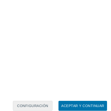
Calendario lunar
Lun
Mar
Mié
Jue
Vie
Sáb
Dom
6
7
8
9
10
11
12
13
14
15
16
17
18
19
CONFIGURACIÓN
ACEPTAR Y CONTINUAR