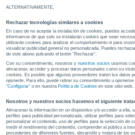
33°
ALTERNATIVAMENTE,
Rechazar tecnologías similares a cookies
UV
9 ¡Muy
En caso de no aceptar la instalación de cookies, puedes accede
Sensación de 35°
FPS
25-50
informamos de que solo se instalarán cookies que sean necesari
utilizarán cookies para analizar el comportamiento ni para most
visualizar publicidad general no personalizada. Puedes rechazar
de este abono pulsando el botón "Rechazar".
Ocio
La isla más solitaria de México: el paraíso co
Con su consentimiento, nosotros y
nuestros socios
usamos cooki
que pocos logran visitar
almacenar, acceder y procesar datos personales como su visita e
cookies. Es posible que algunos proveedores traten tus datos pe
Clima 1 - 7 días
Por hora
Actualidad
Mapa de nub
oponerte. Para ello, puede retirar su consentimiento u oponerse
"Configurar"
o en nuestra
Política de Cookies
en este sitio web.
Nosotros y nuestros socios hacemos el siguiente trata
Mañana
Sábado
D
Hoy
Almacenar la información en un dispositivo y/o acceder a ella, 
7 Ago
8 Ago
6 Ago
perfiles para publicidad personalizada, utilizar perfiles para sele
personalizar el contenido, uso de perfiles para la selección de c
medir el rendimiento del contenido, comprender al público a tra
procedentes de diferentes fuentes, desarrollo y mejora de los se
70%
50%