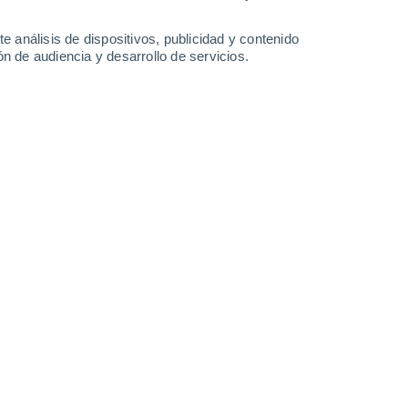
6.7 mm
1.4 mm
6.2 mm
1.9 mm
31°
/
24°
33°
/
25°
31°
/
24°
34°
/
24°
e análisis de dispositivos, publicidad y contenido
n de audiencia y desarrollo de servicios.
-
43
km/h
18
-
44
km/h
12
-
36
km/h
13
-
40
km/h
 agosto
boso
Este
9 ¡Muy Alto!
15
-
37 km/h
FPS:
25-50
boso
Este
8 ¡Muy Alto!
14
-
37 km/h
FPS:
25-50
Este
6 Alto
13
-
35 km/h
FPS:
15-25
Este
3 Medio
13
-
34 km/h
FPS:
6-10