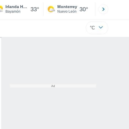
Irlanda Heights
Monterrey
Mexicali
33°
30°
Bayamón
Nuevo León
Baja C
°C