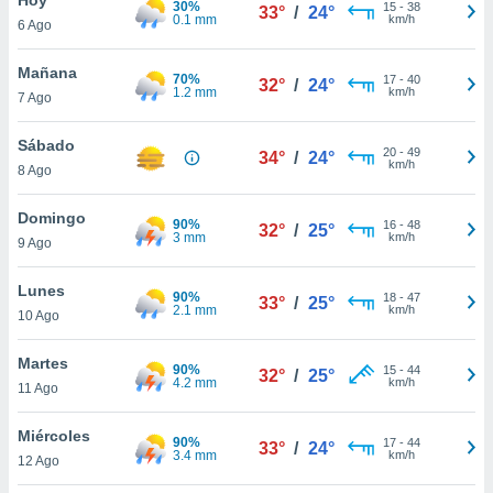
30%
ublicidad y
15
-
38
33°
/
24°
0.1 mm
km/h
6 Ago
do en
 mismo.
Mañana
70%
17
-
40
32°
/
24°
sultar más
1.2 mm
km/h
7 Ago
 en nuestra
 Cookies
y
Sábado
20
-
49
ualquier
34°
/
24°
km/h
8 Ago
ento
 botón
Domingo
90%
16
-
48
32°
/
25°
ación de
3 mm
km/h
9 Ago
kies
 disponible
Lunes
90%
18
-
47
e nuestra
33°
/
25°
2.1 mm
km/h
10 Ago
.
Martes
IVAMENTE,
90%
15
-
44
32°
/
25°
4.2 mm
km/h
11 Ago
as
Miércoles
90%
17
-
44
33°
/
24°
 a cookies
3.4 mm
km/h
12 Ago
 no aceptar