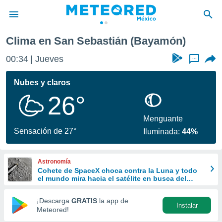
Clima en San Sebastián (Bayamón)
privacidad
00:34
Jueves
...
o de
mx
mx) ha sido
Nubes y claros
or
26°
es para
ue la
 que se
Menguante
e calidad.
Sensación de 27°
Iluminada:
44%
eder a este
ediante las
opciones:
Astronomía
Cohete de SpaceX choca contra la Luna y todo
ookies y
el mundo mira hacia el satélite en busca del
e forma
cráter
¡Descarga
GRATIS
la app de
Instalar
d digital
Meteored!
ada, basada