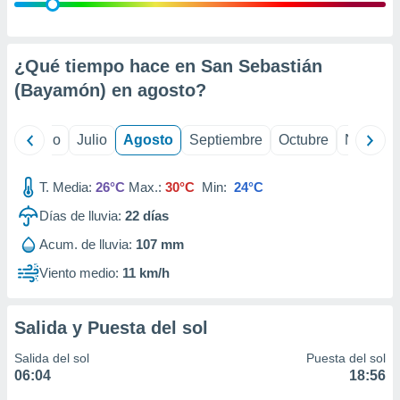
ados con el
 seleccionar
o.
calización
¿Qué tiempo hace en San Sebastián
precisa e
(Bayamón) en
agosto
?
ión mediante
, publicidad
yo
Junio
Julio
Agosto
Septiembre
Octubre
Noviemb
dos,
 publicidad
T. Media:
26°C
Max.:
30°C
Min:
24°C
,
Días de lluvia:
22
días
ón de
 desarrollo
Acum. de lluvia:
107 mm
s.
Viento medio:
11 km/h
tros 1199
ios
Salida y Puesta del sol
Salida del sol
Puesta del sol
06:04
18:56