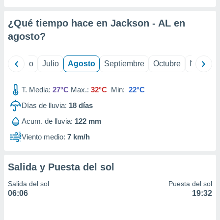
ados con el
 seleccionar
o.
¿Qué tiempo hace en Jackson - AL en
calización
agosto
?
precisa e
ión mediante
yo
Junio
Julio
Agosto
Septiembre
Octubre
Noviemb
, publicidad
T. Media:
27°C
Max.:
32°C
Min:
22°C
dos,
 publicidad
Días de lluvia:
18
días
,
ón de
Acum. de lluvia:
122 mm
 desarrollo
Viento medio:
7 km/h
s.
tros 1199
ios
Salida y Puesta del sol
Salida del sol
Puesta del sol
06:06
19:32