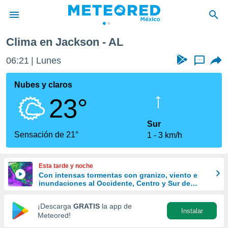
Clima en Jackson - AL
privacidad
06:21
Lunes
...
o de
mx
mx) ha sido
Nubes y claros
or
23°
es para
ue la
 que se
Sur
e calidad.
Sensación de 21°
1
3 km/h
eder a este
ediante las
opciones:
Esta tarde y noche
Con intensas tormentas con granizo, viento e
ookies y
inundaciones al Occidente, Centro y Sur de
e forma
México
¡Descarga
GRATIS
la app de
Instalar
d digital
Meteored!
ada, basada