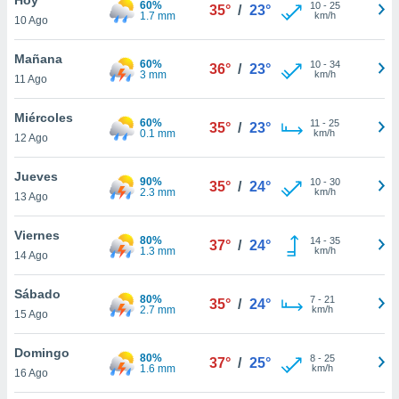
60%
ublicidad y
10
-
25
35°
/
23°
1.7 mm
km/h
10 Ago
do en
 mismo.
Mañana
60%
10
-
34
36°
/
23°
sultar más
3 mm
km/h
11 Ago
 en nuestra
 Cookies
y
Miércoles
60%
11
-
25
ualquier
35°
/
23°
0.1 mm
km/h
12 Ago
ento
 botón
Jueves
90%
10
-
30
35°
/
24°
ación de
2.3 mm
km/h
13 Ago
kies
 disponible
Viernes
80%
14
-
35
e nuestra
37°
/
24°
1.3 mm
km/h
14 Ago
.
Sábado
IVAMENTE,
80%
7
-
21
35°
/
24°
2.7 mm
km/h
15 Ago
as
Domingo
80%
8
-
25
37°
/
25°
 a cookies
1.6 mm
km/h
16 Ago
 no aceptar