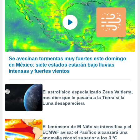
Se avecinan tormentas muy fuertes este domingo
en México: siete estados estarán bajo lluvias
intensas y fuertes vientos
El astrofísico especializado Zeus Valtierra,
nos dice que le pasaría a la Tierra si la
Luna desapareciera
El fenómeno de El Niño se intensifica y el
ECMWF avisa: el Pacífico alcanzará una
anomalía récord superior a los 3 ºC