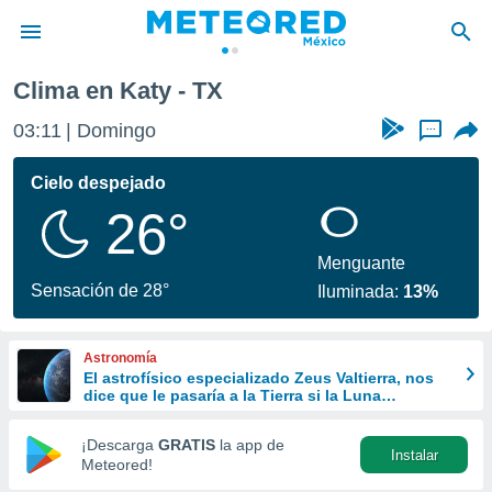
Clima en Katy - TX
privacidad
03:11
Domingo
...
o de
mx
mx) ha sido
Cielo despejado
or
26°
es para
ue la
 que se
Menguante
e calidad.
Sensación de 28°
Iluminada:
13%
eder a este
ediante las
opciones:
Astronomía
El astrofísico especializado Zeus Valtierra, nos
ookies y
dice que le pasaría a la Tierra si la Luna
e forma
desapareciera
¡Descarga
GRATIS
la app de
Instalar
d digital
Meteored!
ada, basada