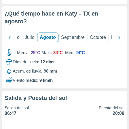
ados con el
 seleccionar
o.
¿Qué tiempo hace en Katy - TX en
calización
agosto
?
precisa e
ión mediante
yo
Junio
Julio
Agosto
Septiembre
Octubre
Noviemb
, publicidad
T. Media:
29°C
Max.:
34°C
Min:
24°C
dos,
 publicidad
Días de lluvia:
12
días
,
ón de
Acum. de lluvia:
90 mm
 desarrollo
Viento medio:
9 km/h
s.
tros 1199
ios
Salida y Puesta del sol
Salida del sol
Puesta del sol
06:47
20:09