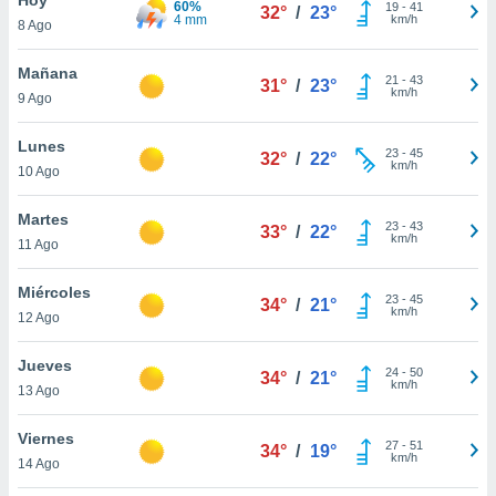
60%
ublicidad y
19
-
41
32°
/
23°
4 mm
km/h
8 Ago
do en
 mismo.
Mañana
21
-
43
31°
/
23°
sultar más
km/h
9 Ago
 en nuestra
 Cookies
y
Lunes
23
-
45
ualquier
32°
/
22°
km/h
10 Ago
ento
 botón
Martes
23
-
43
33°
/
22°
ación de
km/h
11 Ago
kies
 disponible
Miércoles
23
-
45
e nuestra
34°
/
21°
km/h
12 Ago
.
Jueves
IVAMENTE,
24
-
50
34°
/
21°
km/h
13 Ago
as
Viernes
27
-
51
34°
/
19°
 a cookies
km/h
14 Ago
 no aceptar