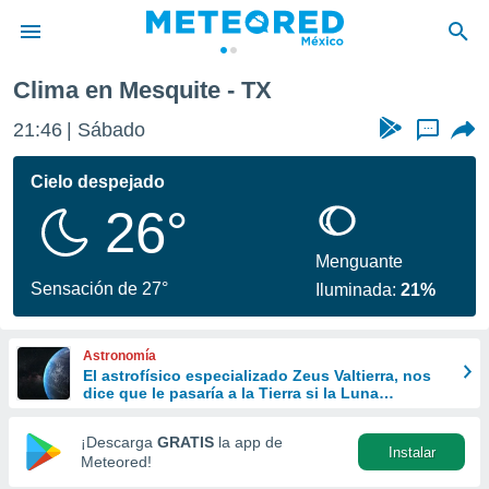
Clima en Mesquite - TX
privacidad
21:46
Sábado
...
o de
mx
mx) ha sido
Cielo despejado
or
26°
es para
ue la
 que se
Menguante
e calidad.
Sensación de 27°
Iluminada:
21%
eder a este
ediante las
opciones:
Astronomía
El astrofísico especializado Zeus Valtierra, nos
ookies y
dice que le pasaría a la Tierra si la Luna
e forma
desapareciera
¡Descarga
GRATIS
la app de
Instalar
d digital
Meteored!
ada, basada