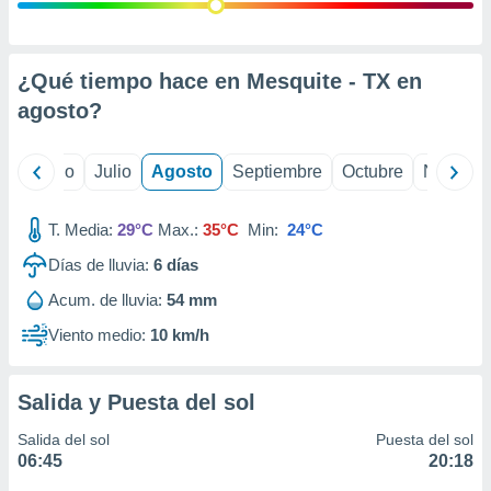
ados con el
 seleccionar
o.
calización
¿Qué tiempo hace en Mesquite - TX en
precisa e
agosto
?
ión mediante
, publicidad
yo
Junio
Julio
Agosto
Septiembre
Octubre
Noviemb
dos,
 publicidad
T. Media:
29°C
Max.:
35°C
Min:
24°C
,
Días de lluvia:
6
días
ón de
 desarrollo
Acum. de lluvia:
54 mm
s.
Viento medio:
10 km/h
tros 1199
ios
Salida y Puesta del sol
Salida del sol
Puesta del sol
06:45
20:18