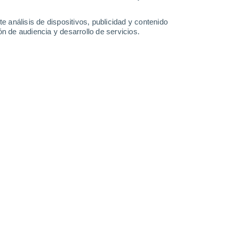
2.2 mm
2 mm
3.2 mm
18°
/
11°
23°
/
12°
21°
/
14°
14°
/
6°
e análisis de dispositivos, publicidad y contenido
n de audiencia y desarrollo de servicios.
-
38
km/h
21
-
45
km/h
23
-
53
km/h
24
-
61
km/h
Sureste
1 Bajo
°
10
-
21 km/h
FPS:
no
Sureste
0 Bajo
°
10
-
19 km/h
FPS:
no
Sureste
0 Bajo
°
8
-
17 km/h
FPS:
no
Este
0 Bajo
°
12
-
22 km/h
FPS:
no