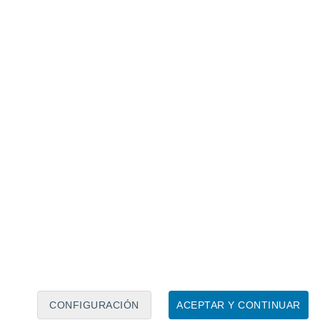
Calendario lunar
Lun
Mar
Mié
Jue
Vie
Sáb
Dom
6
7
8
9
10
11
12
13
14
15
16
17
18
19
CONFIGURACIÓN
ACEPTAR Y CONTINUAR