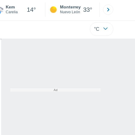
Kem
Monterrey
Mexicali
14°
33°
Carelia
Nuevo León
Baja C
°C