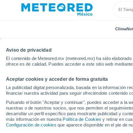
Clima
Not
Aviso de privacidad
El contenido de Meteored.mx (meteored.mx) ha sido elaborado p
ofrece es de calidad. Puedes acceder a este sitio web mediante
Aceptar cookies y acceder de forma gratuita
Inicio
Rusia
Carelia
Kem
La publicidad digital personalizada, basada en la información r
financiar nuestra actividad para seguir ofreciéndote contenido c
Clima en Kem
Pulsando el botón "Aceptar y continuar", puedes acceder a la w
nuestras o de nuestros socios, que nos permiten el seguimiento
22:04
Jueves
desarrollar un perfil específico para mostrarte publicidad y co
más información en nuestra
Política de Cookies
y retirar en cu
Configuración de cookies
que aparece disponible en el pie de n
Lluvia débil