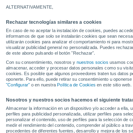
14°
ALTERNATIVAMENTE,
Rechazar tecnologías similares a cookies
90%
En caso de no aceptar la instalación de cookies, puedes accede
Sensación de 14°
0.5 mm
informamos de que solo se instalarán cookies que sean necesari
utilizarán cookies para analizar el comportamiento ni para most
visualizar publicidad general no personalizada. Puedes rechazar
de este abono pulsando el botón "Rechazar".
Ciencia
Descubre por qué tu cerebro no hace dos cos
Con su consentimiento, nosotros y
nuestros socios
usamos cooki
la vez, solo las automatiza
almacenar, acceder y procesar datos personales como su visita e
cookies. Es posible que algunos proveedores traten tus datos pe
Clima 1 - 7 días
Por hora
Radar de lluvia
Actualid
oponerte. Para ello, puede retirar su consentimiento u oponerse
"Configurar"
o en nuestra
Política de Cookies
en este sitio web.
Nosotros y nuestros socios hacemos el siguiente trata
Mañana
Sábado
D
Hoy
Almacenar la información en un dispositivo y/o acceder a ella, 
7 Ago
8 Ago
6 Ago
perfiles para publicidad personalizada, utilizar perfiles para sele
personalizar el contenido, uso de perfiles para la selección de c
medir el rendimiento del contenido, comprender al público a tra
procedentes de diferentes fuentes, desarrollo y mejora de los se
90%
70%
90%