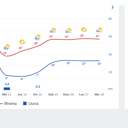
80
22°
21°
60
21°
21°
18°
16°
14°
40
12°
12°
12°
12°
20
7°
6°
6°
3.2
0.3
mm
Mié
12
Jue
13
Vie
14
Sáb
15
Dom
16
Lun
17
Mar
18
Mínima
Lluvia