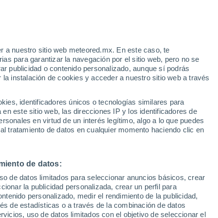
Riesgo de tormentas
Mañana por la tarde
r a nuestro sitio web meteored.mx. En este caso, te
as para garantizar la navegación por el sitio web, pero no se
rar publicidad o contenido personalizado, aunque sí podrás
 la instalación de cookies y acceder a nuestro sitio web a través
as a
es, identificadores únicos o tecnologías similares para
n este sitio web, las direcciones IP y los identificadores de
rsonales en virtud de un interés legítimo, algo a lo que puedes
ad
Mapa de lluvia
Satélites
Modelos
 al tratamiento de datos en cualquier momento haciendo clic en
miento de datos:
omingo
Lunes
Martes
Miércoles
uso de datos limitados para seleccionar anuncios básicos, crear
9 Ago
10 Ago
11 Ago
12 Ago
ccionar la publicidad personalizada, crear un perfil para
ontenido personalizado, medir el rendimiento de la publicidad,
vés de estadísticas o a través de la combinación de datos
rvicios, uso de datos limitados con el objetivo de seleccionar el
80%
90%
70%