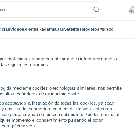
icias
Vídeos
Alertas
Radar
Mapas
Satélites
Modelos
Mundo
or profesionales para garantizar que la información que se
 las siguientes opciones:
ecogida mediante cookies o tecnologías similares, nos permite
on altos estándares de calidad sin coste.
eb aceptando la instalación de todas las cookies, ya sean
 y análisis del comportamiento en el sitio web, así como
...
ntenido personalizado en función del mismo. Puedes consultar
alquier momento el consentimiento pulsando el botón
Por hora
uestra página web.
Lluvias débiles en las próximas
horas