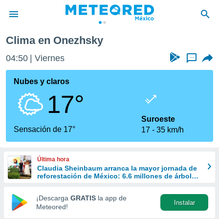
Clima en Onezhsky
privacidad
04:50
Viernes
...
o de
mx
mx) ha sido
Nubes y claros
or
17°
es para
ue la
 que se
Suroeste
e calidad.
Sensación de 17°
17
35 km/h
eder a este
ediante las
opciones:
Última hora
Claudia Sheinbaum arranca la mayor jornada de
ookies y
reforestación de México: 6.6 millones de árboles
e forma
este 9 de agosto
¡Descarga
GRATIS
la app de
Instalar
d digital
Meteored!
ada, basada