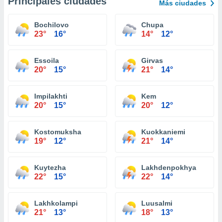
Principales ciudades
Más ciudades
Bochilovo
Chupa
23°
16°
14°
12°
Essoila
Girvas
20°
15°
21°
14°
Impilakhti
Kem
20°
15°
20°
12°
Kostomuksha
Kuokkaniemi
19°
12°
21°
14°
Kuytezha
Lakhdenpokhya
22°
15°
22°
14°
Lakhkolampi
Luusalmi
21°
13°
18°
13°