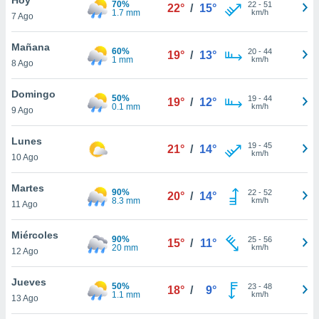
70%
ublicidad y
22
-
51
22°
/
15°
1.7 mm
km/h
7 Ago
do en
 mismo.
Mañana
60%
20
-
44
19°
/
13°
sultar más
1 mm
km/h
8 Ago
 en nuestra
 Cookies
y
Domingo
50%
19
-
44
ualquier
19°
/
12°
0.1 mm
km/h
9 Ago
ento
 botón
Lunes
19
-
45
21°
/
14°
ación de
km/h
10 Ago
kies
 disponible
Martes
90%
22
-
52
e nuestra
20°
/
14°
8.3 mm
km/h
11 Ago
.
Miércoles
IVAMENTE,
90%
25
-
56
15°
/
11°
20 mm
km/h
12 Ago
as
Jueves
50%
23
-
48
18°
/
9°
 a cookies
1.1 mm
km/h
13 Ago
 no aceptar