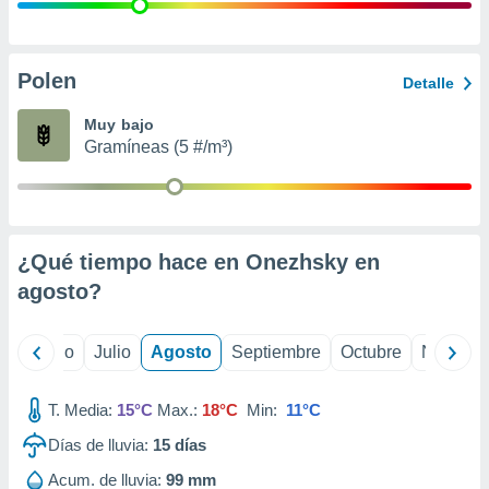
ados con el
 seleccionar
o.
calización
Polen
Detalle
precisa e
ión mediante
Muy bajo
Gramíneas (5 #/m³)
, publicidad
dos,
 publicidad
,
¿Qué tiempo hace en Onezhsky en
ón de
 desarrollo
agosto
?
s.
tros 1199
yo
Junio
Julio
Agosto
Septiembre
Octubre
Noviemb
ios
T. Media:
15°C
Max.:
18°C
Min:
11°C
Días de lluvia:
15
días
Acum. de lluvia:
99 mm