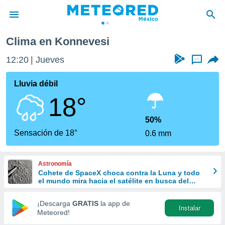
Clima en Konnevesi
privacidad
12:20
Jueves
...
o de
mx
mx) ha sido
Lluvia débil
or
18°
es para
ue la
 que se
50%
e calidad.
Sensación de 18°
0.6 mm
eder a este
ediante las
opciones:
Astronomía
Cohete de SpaceX choca contra la Luna y todo
ookies y
el mundo mira hacia el satélite en busca del
e forma
cráter
¡Descarga
GRATIS
la app de
Instalar
d digital
Meteored!
ada, basada