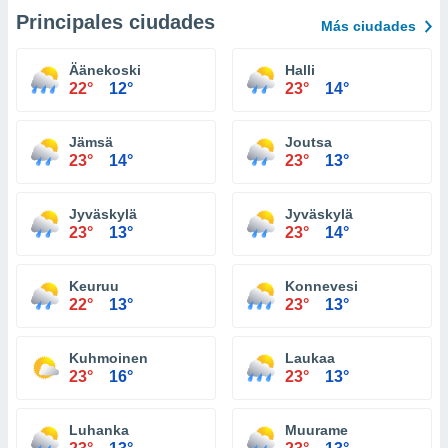
Principales ciudades
Más ciudades
Äänekoski
Halli
22°
12°
23°
14°
Jämsä
Joutsa
23°
14°
23°
13°
Jyväskylä
Jyväskylä
23°
13°
23°
14°
Keuruu
Konnevesi
22°
13°
23°
13°
Kuhmoinen
Laukaa
23°
16°
23°
13°
Luhanka
Muurame