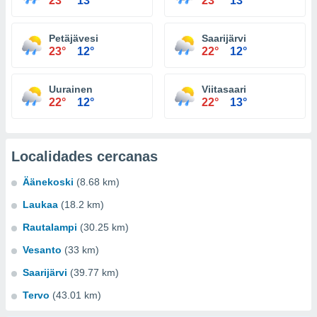
23°
13°
23°
13°
Petäjävesi
Saarijärvi
23°
12°
22°
12°
Uurainen
Viitasaari
22°
12°
22°
13°
Localidades cercanas
Äänekoski
(8.68 km)
Laukaa
(18.2 km)
Rautalampi
(30.25 km)
Vesanto
(33 km)
Saarijärvi
(39.77 km)
Tervo
(43.01 km)