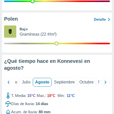
ados con el
 seleccionar
o.
calización
Polen
Detalle
precisa e
ión mediante
Bajo
Gramíneas (22 #/m³)
, publicidad
dos,
 publicidad
,
¿Qué tiempo hace en Konnevesi en
ón de
 desarrollo
agosto
?
s.
tros 1199
yo
Junio
Julio
Agosto
Septiembre
Octubre
Noviemb
ios
T. Media:
15°C
Max.:
18°C
Min:
11°C
Días de lluvia:
14
días
Acum. de lluvia:
80 mm