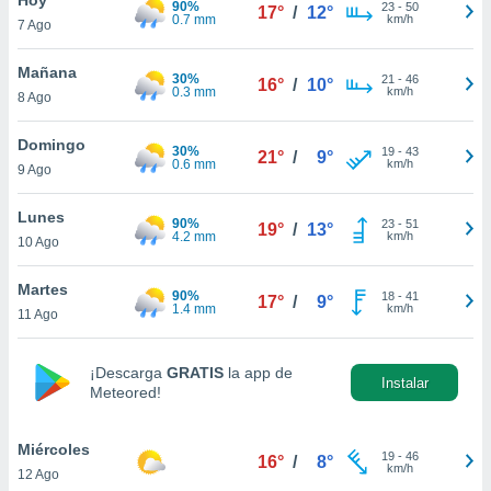
90%
ublicidad y
23
-
50
17°
/
12°
0.7 mm
km/h
7 Ago
do en
 mismo.
Mañana
30%
21
-
46
16°
/
10°
sultar más
0.3 mm
km/h
8 Ago
 en nuestra
 Cookies
y
Domingo
30%
19
-
43
ualquier
21°
/
9°
0.6 mm
km/h
9 Ago
ento
 botón
Lunes
90%
23
-
51
19°
/
13°
ación de
4.2 mm
km/h
10 Ago
kies
 disponible
Martes
90%
18
-
41
e nuestra
17°
/
9°
1.4 mm
km/h
11 Ago
.
IVAMENTE,
¡Descarga
GRATIS
la app de
Instalar
Meteored!
as
 a cookies
Miércoles
19
-
46
16°
/
8°
km/h
12 Ago
 no aceptar