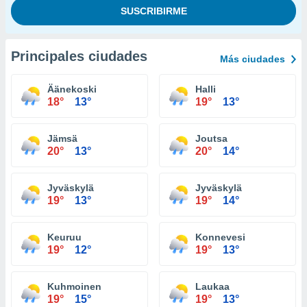
Principales ciudades
Más ciudades
Äänekoski
Halli
18°
13°
19°
13°
Jämsä
Joutsa
20°
13°
20°
14°
Jyväskylä
Jyväskylä
19°
13°
19°
14°
Keuruu
Konnevesi
19°
12°
19°
13°
Kuhmoinen
Laukaa
19°
15°
19°
13°