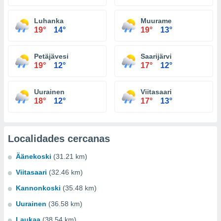
Luhanka
Muurame
19°
14°
19°
13°
Petäjävesi
Saarijärvi
19°
12°
17°
12°
Uurainen
Viitasaari
18°
12°
17°
13°
Localidades cercanas
Äänekoski
(31.21 km)
Viitasaari
(32.46 km)
Kannonkoski
(35.48 km)
Uurainen
(36.58 km)
Laukaa
(38.54 km)