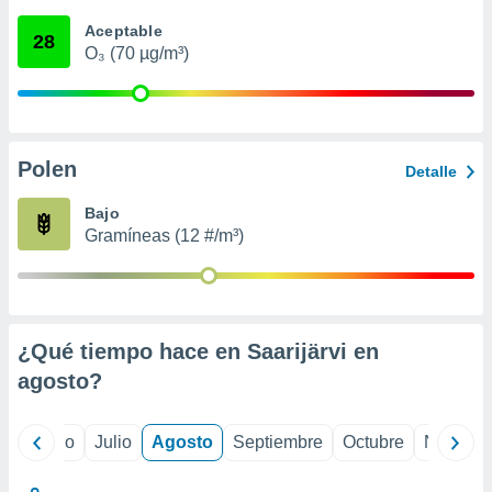
ados con el
 seleccionar
Aceptable
28
o.
O₃ (70 µg/m³)
calización
precisa e
ión mediante
, publicidad
Polen
Detalle
dos,
Bajo
 publicidad
Gramíneas (12 #/m³)
,
ón de
 desarrollo
s.
tros 1199
¿Qué tiempo hace en Saarijärvi en
ios
agosto
?
yo
Junio
Julio
Agosto
Septiembre
Octubre
Noviemb