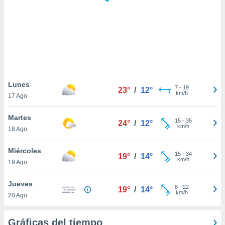
ste abono
 botón
.
nto,
cios
kies,
Lunes
7
-
19
ores únicos
23°
/
12°
km/h
17 Ago
as similares
nar,
Martes
rocesar
15
-
35
24°
/
12°
km/h
onales como
18 Ago
 este sitio
recciones IP
Miércoles
15
-
34
19°
/
14°
ficadores de
km/h
19 Ago
 posible
s
Jueves
 traten tus
8
-
22
19°
/
14°
km/h
nales en
20 Ago
 interés
go a lo que
Gráficas del tiempo
nerte. Para