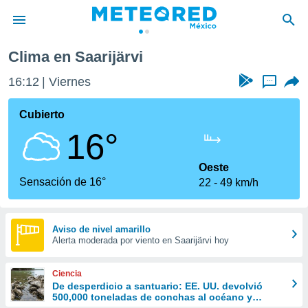
Clima en Saarijärvi
privacidad
16:12
Viernes
...
o de
mx
mx) ha sido
Cubierto
or
16°
es para
ue la
 que se
Oeste
e calidad.
Sensación de 16°
22
49 km/h
eder a este
ediante las
opciones:
Aviso de nivel amarillo
Alerta moderada por viento en Saarijärvi hoy
ookies y
e forma
Ciencia
d digital
De desperdicio a santuario: EE. UU. devolvió
500,000 toneladas de conchas al océano y
ada, basada