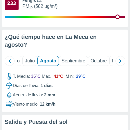
Peligrosa
ados con el
233
 seleccionar
PM₁₀ (582 µg/m³)
o.
calización
precisa e
ión mediante
¿Qué tiempo hace en La Meca en
, publicidad
agosto
?
dos,
 publicidad
yo
Junio
Julio
Agosto
Septiembre
Octubre
Noviemb
,
ón de
 desarrollo
T. Media:
35°C
Max.:
41°C
Min:
29°C
s.
Días de lluvia:
1
días
tros 1199
Acum. de lluvia:
2 mm
ios
Viento medio:
12 km/h
Salida y Puesta del sol