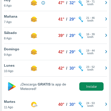
ublicidad y
34
-
71
47°
/
32°
km/h
6 Ago
do en
 mismo.
Mañana
21
-
46
41°
/
29°
sultar más
km/h
7 Ago
 en nuestra
 Cookies
y
Sábado
16
-
39
ualquier
39°
/
29°
km/h
8 Ago
ento
 botón
Domingo
19
-
44
42°
/
29°
ación de
km/h
9 Ago
kies
 disponible
Lunes
23
-
52
e nuestra
42°
/
30°
km/h
10 Ago
.
IVAMENTE,
¡Descarga
GRATIS
la app de
Instalar
Meteored!
as
 a cookies
Martes
24
-
53
40°
/
30°
km/h
11 Ago
 no aceptar