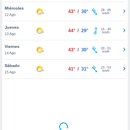
ón de
uedes
Miércoles
28
-
65
43°
/
30°
uestro sitio
km/h
12 Ago
ed.mx. En
te
Jueves
 de que
15
-
45
44°
/
29°
km/h
13 Ago
talarán
e sean
para
Viernes
20
-
51
43°
/
30°
a
km/h
14 Ago
por el sitio
o se
Sábado
23
-
53
cookies para
41°
/
31°
km/h
15 Ago
nto ni para
licidad o
ado, aunque
sualizar
general no
ada. Puedes
 instalación
y acceder a
io web a