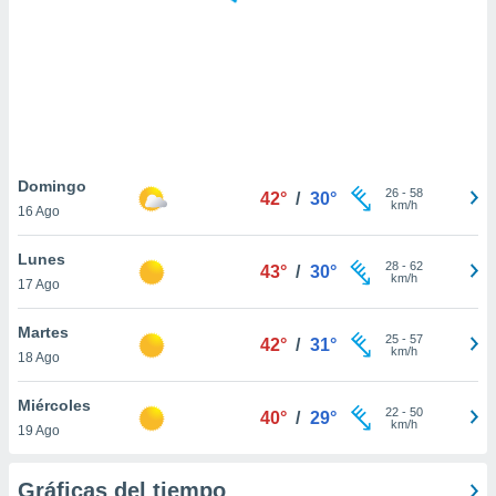
ste abono
 botón
.
nto,
cios
kies,
Domingo
26
-
58
ores únicos
42°
/
30°
km/h
16 Ago
as similares
nar,
Lunes
rocesar
28
-
62
43°
/
30°
km/h
onales como
17 Ago
 este sitio
recciones IP
Martes
25
-
57
42°
/
31°
ficadores de
km/h
18 Ago
 posible
s
Miércoles
 traten tus
22
-
50
40°
/
29°
km/h
nales en
19 Ago
 interés
go a lo que
Gráficas del tiempo
nerte. Para