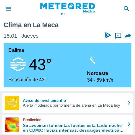
Clima en La Meca
privacidad
15:01
Jueves
...
o de
mx
mx) ha sido
Calima
or
43°
es para
ue la
 que se
Noroeste
e calidad.
Sensación de 43°
34
69 km/h
eder a este
ediante las
opciones:
Aviso de nivel amarillo
Alerta moderada por tormenta de arena en La Meca hoy
ookies y
e forma
Predicción
d digital
Se avecinan tormentas fuertes esta tarde-noche
en CDMX: lluvias intensas, descargas eléctricas
ada, basada