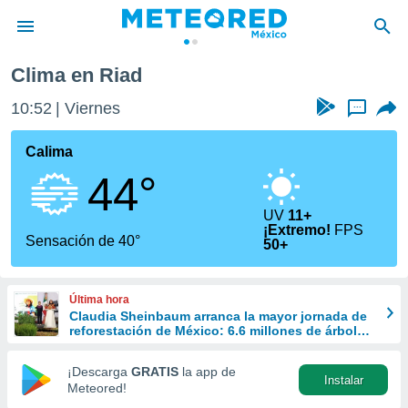
Clima en Riad
privacidad
10:52
Viernes
...
o de
mx
mx) ha sido
Calima
or
44°
es para
ue la
 que se
UV
11+
¡Extremo!
FPS
e calidad.
Sensación de 40°
50+
eder a este
ediante las
opciones:
Última hora
Claudia Sheinbaum arranca la mayor jornada de
ookies y
reforestación de México: 6.6 millones de árboles
e forma
este 9 de agosto
¡Descarga
GRATIS
la app de
d digital
Instalar
Meteored!
ada, basada