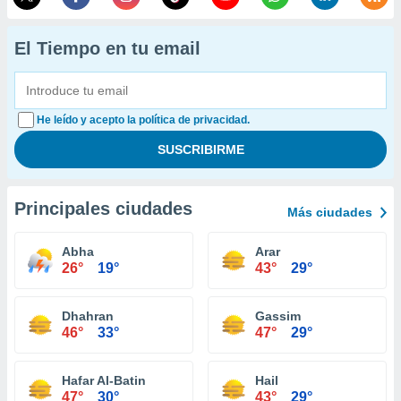
El Tiempo en tu email
He leído y acepto la política de privacidad.
Principales ciudades
Más ciudades
Abha
Arar
26°
19°
43°
29°
Dhahran
Gassim
46°
33°
47°
29°
Hafar Al-Batin
Hail
47°
30°
43°
29°