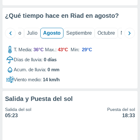
ados con el
 seleccionar
o.
¿Qué tiempo hace en Riad en
agosto
?
calización
precisa e
yo
Junio
Julio
Agosto
Septiembre
Octubre
Noviemb
ión mediante
, publicidad
T. Media:
36°C
Max.:
43°C
Min:
29°C
dos,
Días de lluvia:
0
días
 publicidad
Acum. de lluvia:
0 mm
,
ón de
Viento medio:
14 km/h
 desarrollo
s.
tros 1199
Salida y Puesta del sol
ios
Salida del sol
Puesta del sol
05:23
18:33