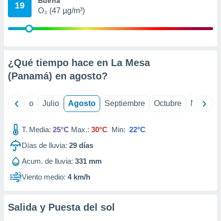
Buena
ados con el
19
 seleccionar
O₃ (47 µg/m³)
o.
calización
precisa e
ión mediante
¿Qué tiempo hace en La Mesa
, publicidad
(Panamá) en
agosto
?
dos,
 publicidad
yo
Junio
Julio
Agosto
Septiembre
Octubre
Noviemb
,
ón de
 desarrollo
T. Media:
25°C
Max.:
30°C
Min:
22°C
s.
Días de lluvia:
29
días
tros 1199
Acum. de lluvia:
331 mm
ios
Viento medio:
4 km/h
Salida y Puesta del sol