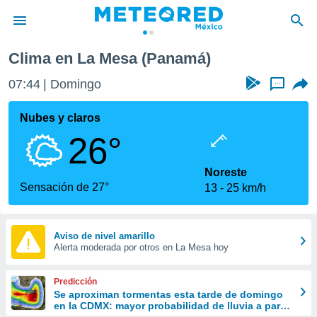
Clima en La Mesa (Panamá)
privacidad
07:44
Domingo
...
o de
mx
mx) ha sido
Nubes y claros
or
26°
es para
ue la
 que se
Noreste
e calidad.
Sensación de 27°
13
25 km/h
eder a este
ediante las
opciones:
Aviso de nivel amarillo
Alerta moderada por otros en La Mesa hoy
ookies y
e forma
Predicción
d digital
Se aproximan tormentas esta tarde de domingo
en la CDMX: mayor probabilidad de lluvia a partir
ada, basada