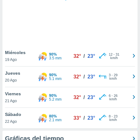
ste abono
 botón
.
nto,
cios
kies,
Miércoles
90%
12
-
31
ores únicos
32°
/
23°
3.5 mm
km/h
19 Ago
as similares
nar,
Jueves
rocesar
90%
3
-
29
32°
/
23°
5.1 mm
km/h
onales como
20 Ago
 este sitio
recciones IP
Viernes
90%
6
-
26
32°
/
23°
ficadores de
5.2 mm
km/h
21 Ago
 posible
s
Sábado
 traten tus
80%
8
-
23
33°
/
23°
2.1 mm
km/h
nales en
22 Ago
 interés
go a lo que
Gráficas del tiempo
nerte. Para