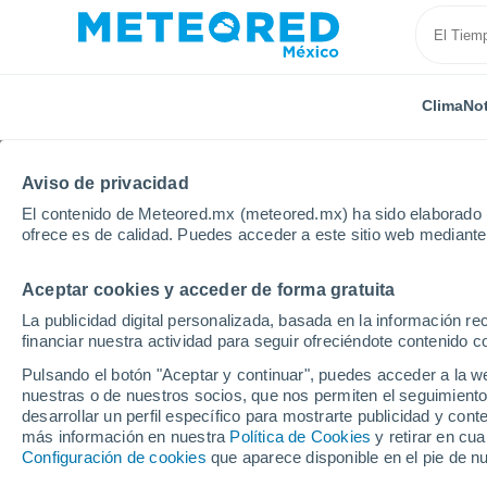
Clima
Not
Aviso de privacidad
El contenido de Meteored.mx (meteored.mx) ha sido elaborado p
ofrece es de calidad. Puedes acceder a este sitio web mediante
Aceptar cookies y acceder de forma gratuita
Inicio
Panamá
Veraguas
Santa Fé
La publicidad digital personalizada, basada en la información r
financiar nuestra actividad para seguir ofreciéndote contenido c
Clima en Santa Fé (Pa
Pulsando el botón "Aceptar y continuar", puedes acceder a la w
nuestras o de nuestros socios, que nos permiten el seguimiento
23:47
Viernes
desarrollar un perfil específico para mostrarte publicidad y co
más información en nuestra
Política de Cookies
y retirar en cu
Configuración de cookies
que aparece disponible en el pie de n
Lluvia débil