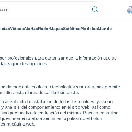
icias
Vídeos
Alertas
Radar
Mapas
Satélites
Modelos
Mundo
or profesionales para garantizar que la información que se
 las siguientes opciones:
ecogida mediante cookies o tecnologías similares, nos permite
on altos estándares de calidad sin coste.
namá)
eb aceptando la instalación de todas las cookies, ya sean
 y análisis del comportamiento en el sitio web, así como
...
ntenido personalizado en función del mismo. Puedes consultar
alquier momento el consentimiento pulsando el botón
Por hora
uestra página web.
Rachas de hasta
61 km/h
en las
próximas horas