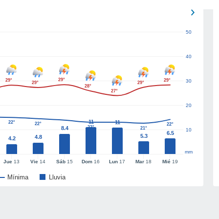
50
40
29°
29°
29°
30
29°
29°
28°
27°
20
11
11
22°
22°
22°
22°
8.4
21°
10
6.5
5.3
4.8
4.2
mm
Jue
13
Vie
14
Sáb
15
Dom
16
Lun
17
Mar
18
Mié
19
Mínima
Lluvia