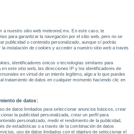
Aviso de nivel amarillo
Alerta moderada por otros en Santa
Fé hoy
r a nuestro sitio web meteored.mx. En este caso, te
Rachas de hasta 61km/h
as para garantizar la navegación por el sitio web, pero no se
Este fin de semana
rar publicidad o contenido personalizado, aunque sí podrás
 la instalación de cookies y acceder a nuestro sitio web a través
 vive
es, identificadores únicos o tecnologías similares para
a
n este sitio web, las direcciones IP y los identificadores de
rsonales en virtud de un interés legítimo, algo a lo que puedes
ad
Mapa de lluvia
Satélites
Modelos
 al tratamiento de datos en cualquier momento haciendo clic en
miento de datos:
Lunes
Martes
Miércoles
Jueves
uso de datos limitados para seleccionar anuncios básicos, crear
10 Ago
11 Ago
12 Ago
13 Ago
ccionar la publicidad personalizada, crear un perfil para
ontenido personalizado, medir el rendimiento de la publicidad,
vés de estadísticas o a través de la combinación de datos
rvicios, uso de datos limitados con el objetivo de seleccionar el
80%
90%
90%
90%