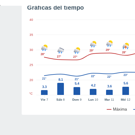
Gráficas del tiempo
40
35
30
29°
29°
28°
28°
27°
27°
25
23°
22°
22°
21°
8.1
21°
20
5.6
5.4
4.2
3.6
3.3
°C
Vie
7
Sáb
8
Dom
9
Lun
10
Mar
11
Mié
12
Máxima