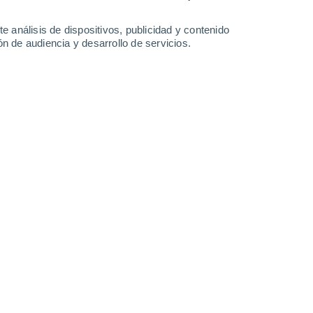
4.2 mm
3.6 mm
5.6 mm
4.2 mm
29°
/
22°
29°
/
22°
28°
/
23°
29°
/
22°
e análisis de dispositivos, publicidad y contenido
n de audiencia y desarrollo de servicios.
-
52
km/h
13
-
42
km/h
11
-
36
km/h
12
-
41
km/h
Norte
1 Bajo
°
18
-
54 km/h
FPS:
no
Norte
0 Bajo
°
16
-
52 km/h
FPS:
no
Norte
0 Bajo
°
16
-
49 km/h
FPS:
no
Norte
0 Bajo
°
17
-
50 km/h
FPS:
no