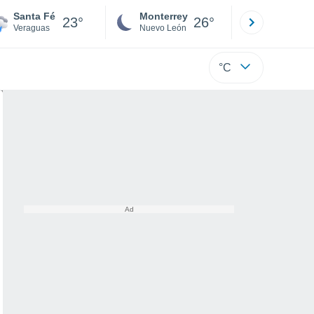
Santa Fé
Monterrey
Mexicali
23°
26°
Veraguas
Nuevo León
Baja C
°C