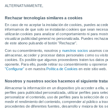
23°
ALTERNATIVAMENTE,
Rechazar tecnologías similares a cookies
50%
En caso de no aceptar la instalación de cookies, puedes accede
Sensación de 22°
0.2 mm
informamos de que solo se instalarán cookies que sean necesari
utilizarán cookies para analizar el comportamiento ni para most
visualizar publicidad general no personalizada. Puedes rechazar
de este abono pulsando el botón "Rechazar".
Ocio
Gran fiesta gatuna en CDMX: este 9 de agosto
Con su consentimiento, nosotros y
nuestros socios
usamos cooki
el GatoFest, un evento familiar y altruista par
almacenar, acceder y procesar datos personales como su visita e
ayudar
cookies. Es posible que algunos proveedores traten tus datos pe
Clima 1 - 7 días
Por hora
Radar de lluvia
Actualid
oponerte. Para ello, puede retirar su consentimiento u oponerse
"Configurar"
o en nuestra
Política de Cookies
en este sitio web.
Nosotros y nuestros socios hacemos el siguiente trata
Mañana
Domingo
Hoy
Almacenar la información en un dispositivo y/o acceder a ella, 
8 Ago
9 Ago
7 Ago
perfiles para publicidad personalizada, utilizar perfiles para sele
personalizar el contenido, uso de perfiles para la selección de c
medir el rendimiento del contenido, comprender al público a tra
procedentes de diferentes fuentes, desarrollo y mejora de los se
80%
80%
80%