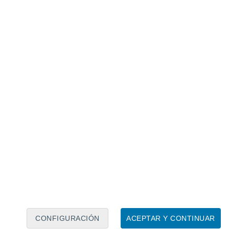
Calendario lunar
Lun
Mar
Mié
Jue
Vie
Sáb
Dom
7
8
9
10
11
12
13
14
15
16
17
18
19
20
CONFIGURACIÓN
ACEPTAR Y CONTINUAR