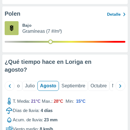
ados con el
 seleccionar
o.
Polen
Detalle
calización
Bajo
precisa e
Gramíneas (7 #/m³)
ión mediante
, publicidad
dos,
 publicidad
¿Qué tiempo hace en Loriga en
,
agosto
?
ón de
 desarrollo
s.
yo
Junio
Julio
Agosto
Septiembre
Octubre
Noviemb
tros 1199
ios
T. Media:
21°C
Max.:
28°C
Min:
15°C
Días de lluvia:
4
días
Acum. de lluvia:
23 mm
Viento medio:
8 km/h