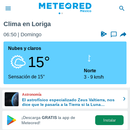
Clima en Loriga
privacidad
06:50
Domingo
...
o de
mx
mx) ha sido
Nubes y claros
or
15°
es para
ue la
 que se
Norte
e calidad.
Sensación de 15°
3
9 km/h
eder a este
ediante las
opciones:
Astronomía
El astrofísico especializado Zeus Valtierra, nos
ookies y
dice que le pasaría a la Tierra si la Luna
e forma
desapareciera
¡Descarga
GRATIS
la app de
Instalar
d digital
Meteored!
ada, basada