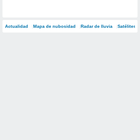
Actualidad
Mapa de nubosidad
Radar de lluvia
Satélites