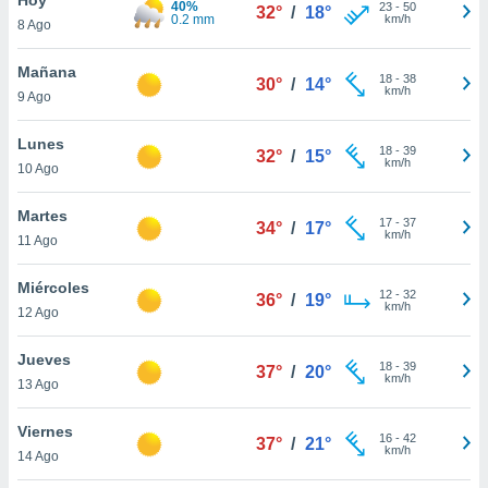
40%
ublicidad y
23
-
50
32°
/
18°
0.2 mm
km/h
8 Ago
do en
 mismo.
Mañana
18
-
38
30°
/
14°
sultar más
km/h
9 Ago
 en nuestra
 Cookies
y
Lunes
18
-
39
ualquier
32°
/
15°
km/h
10 Ago
ento
 botón
Martes
17
-
37
34°
/
17°
ación de
km/h
11 Ago
kies
 disponible
Miércoles
12
-
32
e nuestra
36°
/
19°
km/h
12 Ago
.
Jueves
IVAMENTE,
18
-
39
37°
/
20°
km/h
13 Ago
as
Viernes
16
-
42
37°
/
21°
 a cookies
km/h
14 Ago
 no aceptar