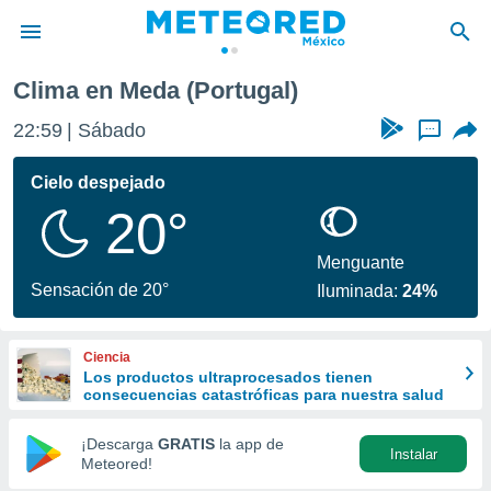
Clima en Meda (Portugal)
privacidad
22:59
Sábado
...
o de
mx
mx) ha sido
Cielo despejado
or
20°
es para
ue la
 que se
Menguante
e calidad.
Sensación de 20°
Iluminada:
24%
eder a este
ediante las
opciones:
Ciencia
Los productos ultraprocesados ​​tienen
ookies y
consecuencias catastróficas para nuestra salud
e forma
¡Descarga
GRATIS
la app de
Instalar
d digital
Meteored!
ada, basada