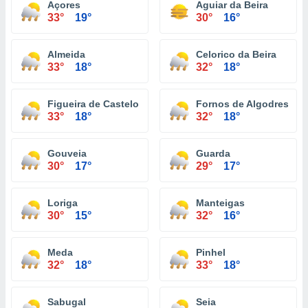
Açores
Aguiar da Beira
33°
19°
30°
16°
Almeida
Celorico da Beira
33°
18°
32°
18°
Figueira de Castelo Rodrigo
Fornos de Algodres
33°
18°
32°
18°
Gouveia
Guarda
30°
17°
29°
17°
Loriga
Manteigas
30°
15°
32°
16°
Meda
Pinhel
32°
18°
33°
18°
Sabugal
Seia