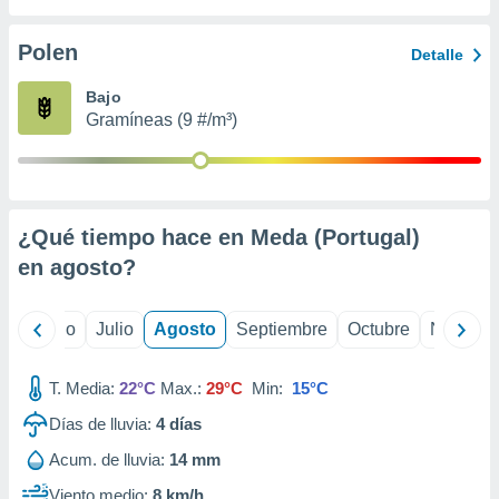
ados con el
 seleccionar
o.
Polen
Detalle
calización
Bajo
precisa e
Gramíneas (9 #/m³)
ión mediante
, publicidad
dos,
 publicidad
¿Qué tiempo hace en Meda (Portugal)
,
en
agosto
?
ón de
 desarrollo
s.
yo
Junio
Julio
Agosto
Septiembre
Octubre
Noviemb
tros 1199
ios
T. Media:
22°C
Max.:
29°C
Min:
15°C
Días de lluvia:
4
días
Acum. de lluvia:
14 mm
Viento medio:
8 km/h