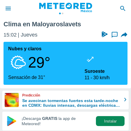
Clima en Maloyaroslavets
privacidad
15:02
Jueves
...
o de
mx
mx) ha sido
Nubes y claros
or
29°
es para
ue la
 que se
Suroeste
e calidad.
Sensación de 31°
11
30 km/h
eder a este
ediante las
opciones:
Predicción
Se avecinan tormentas fuertes esta tarde-noche
ookies y
en CDMX: lluvias intensas, descargas eléctricas
e forma
y posible granizo
¡Descarga
GRATIS
la app de
Instalar
d digital
Meteored!
ada, basada