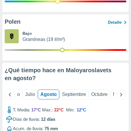
ados con el
 seleccionar
o.
calización
Polen
Detalle
precisa e
ión mediante
Bajo
Gramíneas (19 #/m³)
, publicidad
dos,
 publicidad
,
¿Qué tiempo hace en Maloyaroslavets
ón de
 desarrollo
en
agosto
?
s.
tros 1199
yo
Junio
Julio
Agosto
Septiembre
Octubre
Noviemb
ios
T. Media:
17°C
Max.:
22°C
Min:
12°C
Días de lluvia:
12
días
Acum. de lluvia:
75 mm