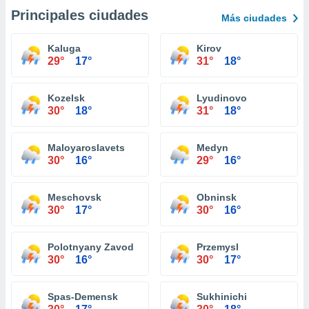
Principales ciudades
Más ciudades
Kaluga
Kirov
29°
17°
31°
18°
Kozelsk
Lyudinovo
30°
18°
31°
18°
Maloyaroslavets
Medyn
30°
16°
29°
16°
Meschovsk
Obninsk
30°
17°
30°
16°
Polotnyany Zavod
Przemysl
30°
16°
30°
17°
Spas-Demensk
Sukhinichi