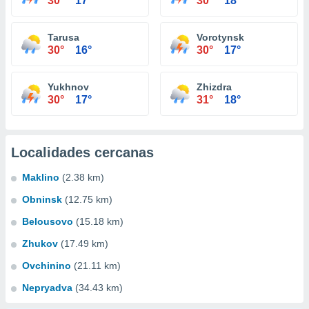
30°
17°
30°
18°
Tarusa
Vorotynsk
30°
16°
30°
17°
Yukhnov
Zhizdra
30°
17°
31°
18°
Localidades cercanas
Maklino
(2.38 km)
Obninsk
(12.75 km)
Belousovo
(15.18 km)
Zhukov
(17.49 km)
Ovchinino
(21.11 km)
Nepryadva
(34.43 km)