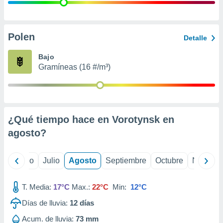
ados con el
 seleccionar
o.
calización
Polen
Detalle
precisa e
ión mediante
Bajo
Gramíneas (16 #/m³)
, publicidad
dos,
 publicidad
,
¿Qué tiempo hace en Vorotynsk en
ón de
 desarrollo
agosto
?
s.
tros 1199
yo
Junio
Julio
Agosto
Septiembre
Octubre
Noviemb
ios
T. Media:
17°C
Max.:
22°C
Min:
12°C
Días de lluvia:
12
días
Acum. de lluvia:
73 mm