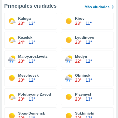
Principales ciudades
Más ciudades
Kaluga
Kirov
23°
13°
23°
11°
Kozelsk
Lyudinovo
24°
13°
23°
12°
Maloyaroslavets
Medyn
23°
13°
22°
12°
Meschovsk
Obninsk
23°
12°
23°
13°
Polotnyany Zavod
Przemysl
23°
13°
23°
13°
Spas-Demensk
Sukhinichi