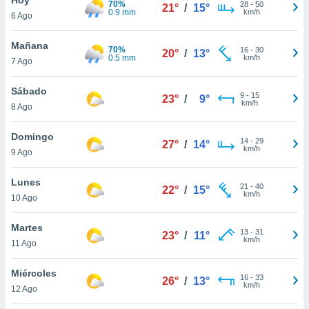
70%
ublicidad y
28
-
50
21°
/
15°
0.9 mm
km/h
6 Ago
do en
 mismo.
Mañana
70%
16
-
30
20°
/
13°
sultar más
0.5 mm
km/h
7 Ago
 en nuestra
 Cookies
y
Sábado
9
-
15
ualquier
23°
/
9°
km/h
8 Ago
ento
 botón
Domingo
14
-
29
27°
/
14°
ación de
km/h
9 Ago
kies
 disponible
Lunes
21
-
40
e nuestra
22°
/
15°
km/h
10 Ago
.
Martes
IVAMENTE,
13
-
31
23°
/
11°
km/h
11 Ago
as
Miércoles
16
-
33
26°
/
13°
 a cookies
km/h
12 Ago
 no aceptar