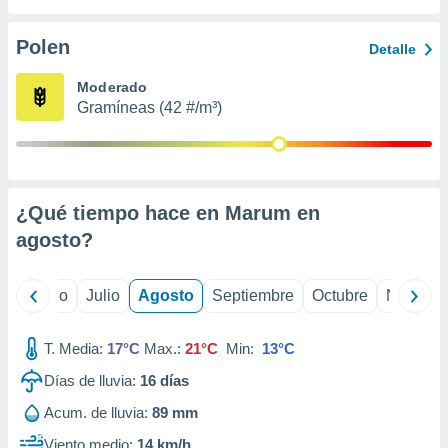
ados con el
 seleccionar
o.
Polen
Detalle
calización
Moderado
precisa e
Gramíneas (42 #/m³)
ión mediante
, publicidad
dos,
 publicidad
¿Qué tiempo hace en Marum en
,
agosto
?
ón de
 desarrollo
s.
yo
Junio
Julio
Agosto
Septiembre
Octubre
Noviemb
tros 1199
ios
T. Media:
17°C
Max.:
21°C
Min:
13°C
Días de lluvia:
16
días
Acum. de lluvia:
89 mm
Viento medio:
14 km/h