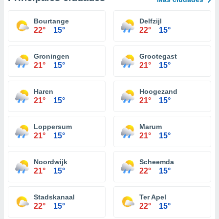
Bourtange
Delfzijl
22°
15°
22°
15°
Groningen
Grootegast
21°
15°
21°
15°
Haren
Hoogezand
21°
15°
21°
15°
Loppersum
Marum
21°
15°
21°
15°
Noordwijk
Scheemda
21°
15°
22°
15°
Stadskanaal
Ter Apel
22°
15°
22°
15°