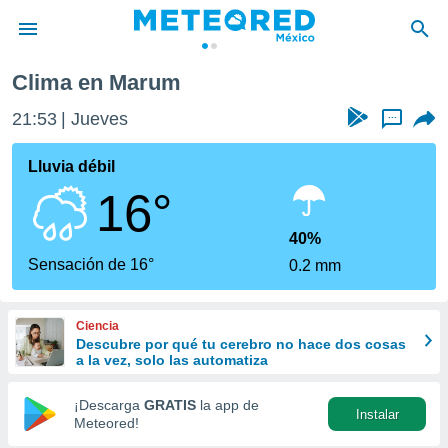
Clima en Marum
privacidad
21:53
Jueves
...
o de
mx
mx) ha sido
Lluvia débil
or
16°
es para
ue la
 que se
40%
e calidad.
Sensación de 16°
0.2 mm
eder a este
ediante las
opciones:
Ciencia
Descubre por qué tu cerebro no hace dos cosas
ookies y
a la vez, solo las automatiza
e forma
¡Descarga
GRATIS
la app de
Instalar
d digital
Meteored!
ada, basada