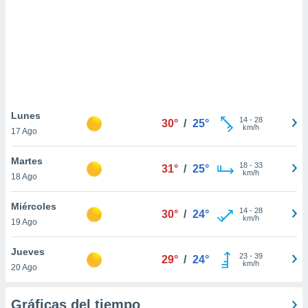
ste abono
 botón
.
nto,
cios
kies,
Lunes
14
-
28
ores únicos
30°
/
25°
km/h
17 Ago
as similares
nar,
Martes
rocesar
18
-
33
31°
/
25°
km/h
onales como
18 Ago
 este sitio
recciones IP
Miércoles
14
-
28
30°
/
24°
ficadores de
km/h
19 Ago
 posible
s
Jueves
 traten tus
23
-
39
29°
/
24°
km/h
nales en
20 Ago
 interés
go a lo que
Gráficas del tiempo
nerte. Para