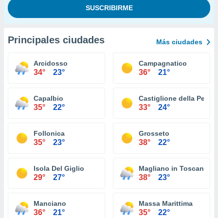
Principales ciudades
Más ciudades
Arcidosso
Campagnatico
34°
23°
36°
21°
Capalbio
Castiglione della Pesca
35°
22°
33°
24°
Follonica
Grosseto
35°
23°
38°
22°
Isola Del Giglio
Magliano in Toscana
29°
27°
38°
23°
Manciano
Massa Marittima
36°
21°
35°
22°