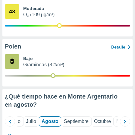
ados con el
 seleccionar
Moderada
43
o.
O₃ (109 µg/m³)
calización
precisa e
ión mediante
, publicidad
Polen
Detalle
dos,
Bajo
 publicidad
Gramíneas (8 #/m³)
,
ón de
 desarrollo
s.
tros 1199
¿Qué tiempo hace en Monte Argentario
ios
en
agosto
?
yo
Junio
Julio
Agosto
Septiembre
Octubre
Noviemb