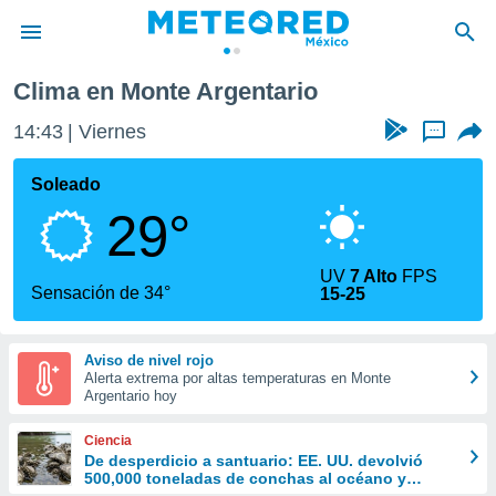
Clima en Monte Argentario
privacidad
14:43
Viernes
...
o de
mx
mx) ha sido
Soleado
or
29°
es para
ue la
 que se
UV
7 Alto
FPS
e calidad.
Sensación de 34°
15-25
eder a este
ediante las
opciones:
Aviso de nivel rojo
Alerta extrema por altas temperaturas en Monte
ookies y
Argentario hoy
e forma
Ciencia
d digital
De desperdicio a santuario: EE. UU. devolvió
500,000 toneladas de conchas al océano y
ada, basada